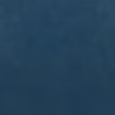
中超第6輪上海申花3-2大連人 趙明劍戰救主獻絕殺.
NBA杯巴恩斯35分9個籃板巴雷特29分9個籃板哈利伯頓30分6個助攻猛龍戰勝步行者.
莱万与亚马尔有望全面复出，奥尔莫等3人逐步找回状态
金京元将领衔中国裁判组执裁男子U17亚洲杯半决赛
Copyright 2024
星空体育(中国)官方网站-XINGKONG SPORTS
All
Rights by
.
首页
产品中心
手机
顶部