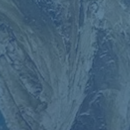
姆巴佩拒绝曼联高额报价的决定，意味着他对职业生涯有着
更明确的规划。也许他在等待其他可能的机会，比如曾与他
密切联系的皇家马德里，或是留在巴黎继续挑战欧冠荣誉。
不论如何，这样的决策无疑会影响未来几个赛季欧洲足坛的
格局。
举个例子，当初内马尔转会至巴黎时，也让整个市场为之震
动。对俱乐部战略和其他球员的去向产生连锁反应。同样
地，姆巴佩的最终选择，将对他个人职业生涯和相关俱乐部
的未来构成重大影响。