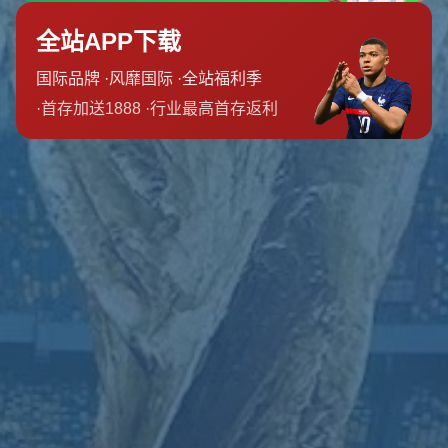
**输赢对于每一支球队都是比赛的一部分，但如何从对手身
上学到经验并在未来的比赛中不断进步则是每一场胜利背后
更为深远的意义。**对于埃梅里而言，赢阿森纳与赢曼城的
不同，不仅是积分榜上的变化，更是自我突破与战略提升的
见证。
上一篇：意甲第7輪亞特蘭大2-3AC米蘭 卡拉布裏亞閃電破門托納利建功.
下一篇：2021世俱杯舉辦地與舉辦時間.
新闻资讯
齐达内小儿子埃利亚兹本周在跟随皇马一队训练
2026-08-07
恩裏克：紐卡配得上這場勝利 但分差不該這麼大.
2026-08-07
安帅-我们防线失去一些稳定性 魔笛下场可以出战
2026-08-07