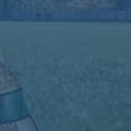
获胜，背后是球队管理层的正确决策和主教练的临场指挥
的曙光。这一策略的成功应用也为其他在困境中挣扎的
是一次心态和实力上的全面提升。这个案例再一次证
上迈向更高目标的起点，为球队赢得无数赞誉的同时，