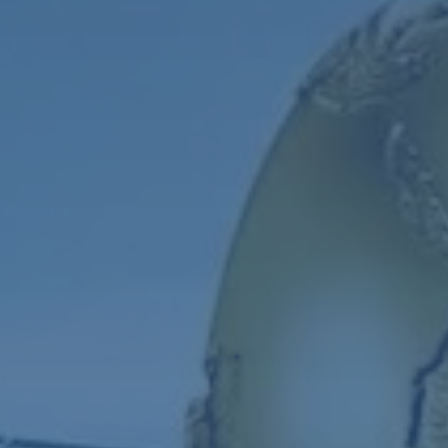
邮箱：admin@world-xingkongapp.com
**都灵的战术
都灵在这场比
地址：宁夏回族自治区石嘴山市平罗县通
*频繁制造压
伏乡
的关键时刻，
**打破不胜魔
长期以来，都
赛中发挥最佳
基础。
**对国米的间
都灵的胜利无
的崛起意味着
米传递出一种