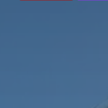
选谁门迪与戴维斯之争背后 皇马左路未来的真正命题 当一支
志在称霸欧洲的球队必须在两名顶级左后卫之间做出抉择时，
问题从来不只是“谁更强”，而是“我们想成为什么样的球队”。
围绕“选谁 门迪无意离开皇
韓喬生：距世預賽僅剩1個月，國足主帥和名單仍未定！.
**國足世預賽：時間緊迫，主帥及名單懸而未決** 隨著世界盃預選賽的日
益臨近，當下聚焦於中國國家足球隊的不確定性問題成為了輿論的焦點。*
為何在僅剩一個月的時間裡，國足的主帥和參賽名單仍未敲定？*
皇马利好消息! 卡瓦哈尔能赶上西超杯决赛
皇马死线前的好消息 卡瓦哈尔临近复出改变了什么 当球
迷还在为皇马后防线的伤病潮捏一把汗时，一则关于卡
瓦哈尔的最新消息无疑像一针强心剂传遍伯纳乌 据多方
报道 这位西班牙右后卫有望赶上西超杯决赛 对
联系我们
联系人：星空体育
手机：13349661661
电话：0411-9617200