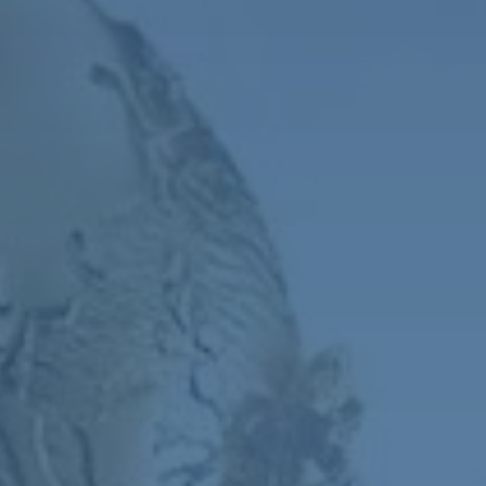
亚的弱点制定了针对性的进攻方案。在中场，*都灵球员
了控球权，还能在关键时刻实施迅速反击。最终，在比赛
灵来说意义非凡。**心理上的突破**是球队能够在比
仅为球队注入新的活力，也为接下来的比赛奠定了良好
的比赛结果，使得国米在积分榜上的位置愈发紧张。都灵
仇视已久，都灵此次的胜利不仅是自我救赎，更是给国