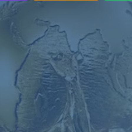
巴萨的吸引，这并非偶然。巴萨以其独特的**“Tiki-taka”*
萨意味着罗克将可以在*里奥·梅西*等传奇球员所创造的**辉煌
吸引力
流活动在广东梅州举行
是一家俱乐部，更是一种文化象征**。这支队伍的历史与价值观
了一个令球员不断成长的平台。对于热衷挑战自我的球员来说，
那张张简易球门。基层足
的展望
首要目标是**融入球队，适应巴萨的战术体系**。尽管他在此
重擔.
共同追求胜利。罗克已经明确表示，他将“全身心投入到球队中
憂。這位
例的借鉴
个梦想加盟巴萨并成功实现的球员。过去有许多球员通过加盟巴萨
西巨星在巴萨期间，迅速成长为世界顶级球员，并帮助球队赢得
的影响
疑会让球迷充满期待。他的到来不仅为巴萨带来了新的战术选择
是罗克的承诺，也是他用行动回馈球迷的决心。