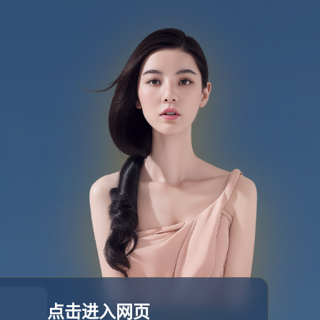
0411-9617200
联系我们
全国服务热线：
在
线
客
服