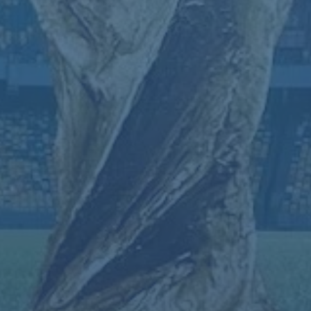
结合注定将在未来带来闪耀的火花。在梦想与现实的交织中，他
力**。这是一个关于梦想成真和不懈追求的故事，必将激励新
薩投入4000萬歐簽貝爾特蘭、恩佐拉、克裏斯滕森.
涨薪续约卡马文加 解约金或达到10亿欧
欧冠8
2026-08-08
葡媒報道：阿莫林或將執教利物浦，解約金高達2000萬歐元.
每体：
2026-08-08