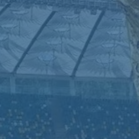
邮箱：admin@world-xingkongapp.com
地址：宁夏回族自治区石嘴山市平罗县通
伏乡