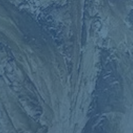
热议的两大关键词。有球迷认为，“这样的比赛就是喜欢中超
的原因，每一场都有可能诞生绝对的精彩瞬间。”也有人指
出，“河北队虽然收获了世界波，但在控球和反击的整体能力
上仍需提高。”广州城的粉丝则普遍称赞卡尔多纳冷静果断的
表现，称这粒吊射堪称“艺术品”。
**案例分析：两位球员进球背后的意义**
王秋明的世界波属于**“高风险高回报型”的个人决定**，远
射本身是一项成功率较低的技术动作，但一旦成功便能收获
奇效。事实上，这粒进球的爆发与河北队此前多次试图打破
广州城紧密防线无果息息相关，而王秋明选择此刻挺身而
出，不仅体现了射门技术的高超，也凸显了其心理素质的强
大。