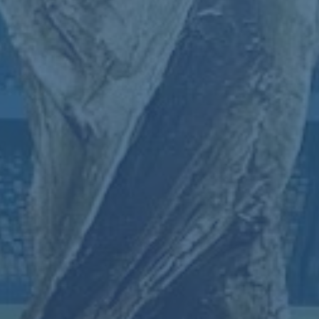
而卡尔多纳的吊射则是**“技术与意识完美结合”的体现**。
他敢于在门将前置时果敢起脚，更体现了对比赛局势的精准
把握。在足球比赛中，这样的射门考验的是球员的综合素
质：观察、决策以及脚法。
**总结来看，这场河北队和广州城的对决，既有团队协作的
斗智斗勇，也不乏个人能力的巅峰对决。**球迷的欢呼与热
议充分表明，精彩的中超联赛能点燃无数人的足球热情，同
时，像王秋明和卡尔多纳这样的精彩表现也为中超联赛注入
了更多的光辉与力量！
上一篇：20-21賽季西甲聯賽第24輪比賽集錦.
下一篇：托莫裏盛贊伊布！萊奧是米蘭重建關鍵！外界期盼我們能證明自己！.