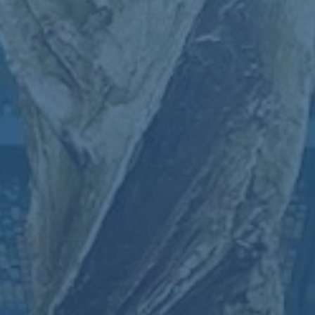
平衡，是托特纳姆当前的重点课题。
**市场情况与历史案例分析**
在过往的转会市场中，高额报价并非总能确保交易达成。
2017年，巴黎圣日耳曼以2.22亿欧元将内马尔从巴塞罗那带
走，创造了当时的转会记录。然而，并不是所有的大额转会
都能给球队带来立竿见影的效果。这也警示着拜仁，无论最
终能否签下凯恩，都需要谨慎评估此笔交易对球队整体架构
的影响。
近年来，市场上频现溢价现象，尤其是在顶级球员的争夺
中。同时，球员的商业价值与球场表现同样成为俱乐部考量
的重要因素。拜仁若能成功签下凯恩，将不仅在竞技层面得
到补强，也可能在商业层面带来收益。
**结语**
转会市场变化莫测，尽管拜仁慕尼黑的此次报价看似坚决，
但最终结果如何仍有待观察。不论结局如何，这笔交易都将
对欧洲足球格局产生深远影响。在未来数周内，随着转会窗
口的关闭，我们或许能够见证一场引人瞩目的转会大戏。
上一篇：連破兩項紀錄！英超單日&單場黃牌數再寫新高！.