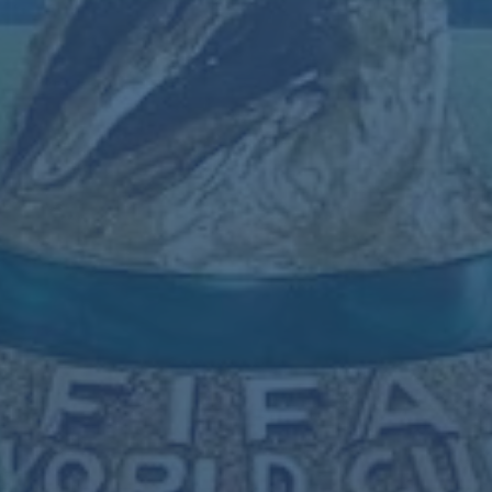
下一篇：青島西海岸重返國信外場訓練 夢想的起點再現.
新闻资讯
文班的努力終得回報 貝西抓住機遇成就輝煌.
2026-08-08
FIFA與亞足聯達成一致 12強賽將采用主客場制.
2026-08-08
英超第31輪曼聯1-1萊斯特城 伊希納喬破門弗雷德建功.
2026-08-08
英超第34輪曼城5-1沃特福德 熱蘇斯上演大四喜德布勞內兩送助攻.
2026-08-08
2020年西班牙超级杯比赛时间表
2026-08-08
波切蒂諾：曼聯充滿活力值得獲勝！.
2026-08-08