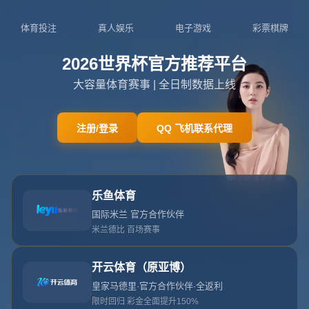
主页
>
新闻中心
新闻中心
拜仁慕尼黑超1億歐元最終報價凱恩 這是最後的嘗試！.
作者：星空体育
发布时间2026-08-08T02:50:02+08:00
**拜仁慕尼黑超1亿欧元最终报价凯恩，这是最后的尝试！**
随着夏季转会窗口的逐步逼近，各大球队的转会传闻也越发
激烈。其中，拜仁慕尼黑对英格兰前锋哈里·凯恩的兴趣无疑
是这个转会窗口的焦点之一。据传闻，拜仁慕尼黑准备以超1
亿欧元的报价，将凯恩带到安联球场。然而，这笔重磅交易
能否成行，仍然存在不小的悬念。