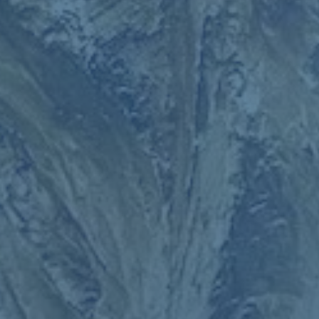
此次拜仁为凯恩开出的超1亿欧元报价，被外界视为他们的
“最后尝试”。拜仁在财政方面一直以来以谨慎著称。愿意为
一名球员开出如此高额的报价，表明了他们对凯恩的高度重
视和对未来发展的深思熟虑。
对于托特纳姆热刺，他们正面临一个艰难的决定。如果出售
凯恩，他们将获得一笔巨额转会资金，足以帮助他们重建球
队阵容。然而，失去这样一位顶级球员，势必会对球队短期
战绩造成影响。因此，如何在长远利益和现实需求之间找到