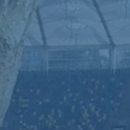
更加全面的培训和考核机制，同时完善VAR系统的应用标
正和准确。通过这些努力，才能进一步提升比赛的透明度