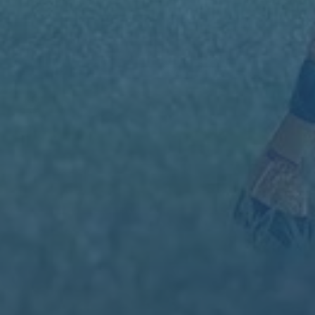
新闻资讯
罗德里戈即
巴西女足4
相关产品