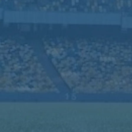
在分析这起“
单场比赛的结
机构必须面对
上一篇：歐聯杯