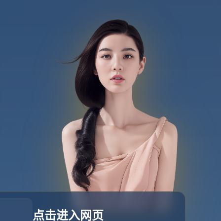
0411-9617200
联系我们
全国服务热线：
在
线
客
服