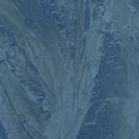
误判重演，国际足球联合会（FIFA）和各大足球联赛应该考虑
手段，还需提高裁判和VAR团队的协作能力，以确保判罚的公
用**