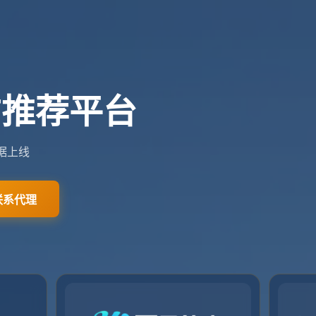
首页
关于我们
产品服务
新闻中心