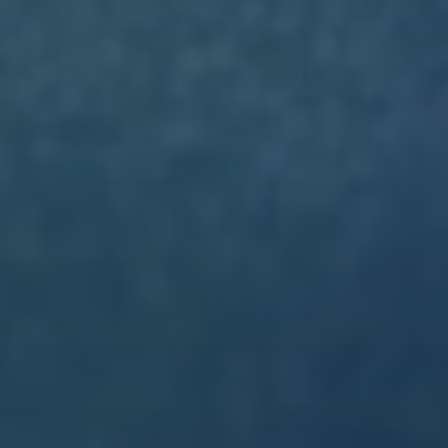
0411-9617200
Mail：admin@world-xingkongapp.com AD