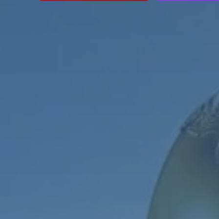
在绿茵场边，当昔日驰骋五大联赛的足坛名宿与身
着工装的新疆职工站在一起时，一种别样的力量正
在汇聚——那是由足球激情、产业转型与社会融合
共同编织出的新故事。越来越多的足坛名宿走进新
疆厂区、园区和职工社区，
托莫裏盛贊伊布！萊奧是米蘭重建關鍵！外界期盼我們能
在*现代足球的世界*里，重建球队从来都不是一件简单的任务。而在这条
上，拥有一位经验丰富的领袖和一颗冉冉升起的新星是无比重要的。在近日
裡对伊布的称赞以及萊奧的重要性进行了探讨
罗马诺：皇马希望下周敲定贝林厄姆交易细节
当皇马和一名年轻球员的名字反复出现在同一个句子里时,往
往意味着一个时代正在被悄悄改写。围绕“罗马诺:皇马希望下
周敲定贝林厄姆交易细节”的消息,外界不仅在关注转会费与合
同年限,更在讨论一个问题:这笔交易
联系我们
联系人：星空体育
手机：13349661661
电话：0411-9617200