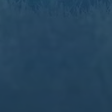
相关产品
多家媒体-皇马明夏与红军竞购贝林厄姆 花费或超一亿
与皇马的转会传闻？戴维斯-等美洲杯结束后再说
中国足球协会第十二届会员代表大会在京召开 宋凯当选主席
罗马诺-皇马与门迪就续约至2027年达成原则协议