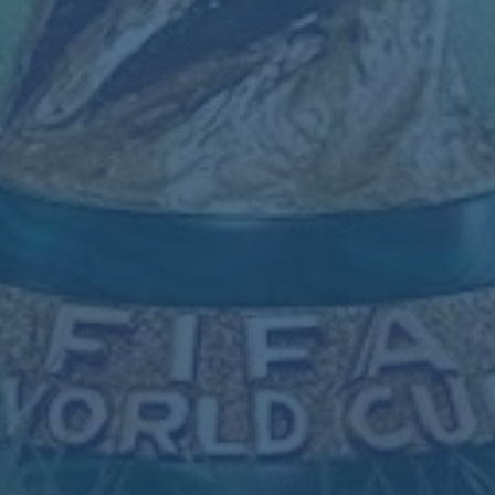
新闻资讯
阿斯-弗洛伦蒂诺抵达巴黎 可能和马克龙进行会面
2026-08-09
"沙特淘金"已成為主流，概覽新賽季各隊外援.
2026-08-09
拜仁愿让戴维斯履行最后一年合同 不指望皇马报价
2026-08-09
皇马对阿森西奥要价3000万欧 米兰阿森纳曼联均有意
2026-08-09
英超战报：最新一轮联赛赛果揭晓
2026-08-09
2018中甲故事 - 邵仁哲：始于冬训
2026-08-09