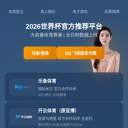
主页
>
新闻中心
新闻中心
格雷米奧主帥波爾塔盧皮確認蘇亞雷斯將繼續留隊至12月.
作者：星空体育
发布时间2026-08-09T02:50:18+08:00
**_格雷米奧主帥波爾塔盧皮確認蘇亞雷斯將繼續留隊至12月
_**
在當前足球界，球員去留一直是球迷和俱樂部密切關注的話
題。近日，格雷米奧足球俱樂部主教練波爾塔盧皮正式確
認，烏拉圭前鋒路易斯·蘇亞雷斯將繼續留在球隊效力，直至
今年12月。這一消息無疑讓許多球迷感到欣慰，因為蘇亞雷
斯在球場上的進取心和技術才能使他成為格雷米奧的一大核
心力量。