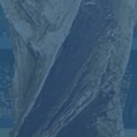
綜上所述，蘇亞雷斯留隊至12月不僅鞏固了格雷米奧的競爭
力，也為未來的挑戰打下了堅實的基礎。在波爾塔盧皮的帶
領下，格雷米奧將期待蘇亞雷斯繼續在綠茵場上發光發熱，
实现更高的榮譽。
上一篇：國足40強賽淩晨1點開球 有優先權選擇場次.
下一篇：青島隊記者透露趙嘉義即將復出鮑威爾傷愈球隊鬥誌昂揚.