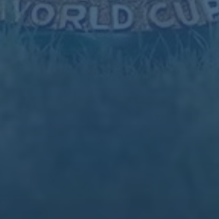
相关产品
记者-本泽马不会出战马竞 他决定不在比赛冒险
《世界體育報》：萊萬拉菲德容計劃接受檢查以確定歸期.
北川光賽後痛哭 坦言不甘因丟球在自己這側.
本泽马-逆转需感谢球迷 罗德里戈打入伟大的进球