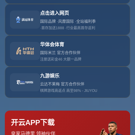
可以直接左右比赛的结果。然而，尽管拉什福德拥有强大的
速度和出色的射术，最近他的效率有所下降，这迫使我们反
思他的位置是否真正发挥了他的全部优势。拉什福德主要以
边锋的身份参与比赛，这让他能够充分利用他的速度优势撕
破对方防线。但在面对防守较强的对手时，他的突破能力可
能受到限制。在这种情况下，或许改变他的场上位置，比如
让他试试中锋或影锋的位置，可以激发其更多潜力。