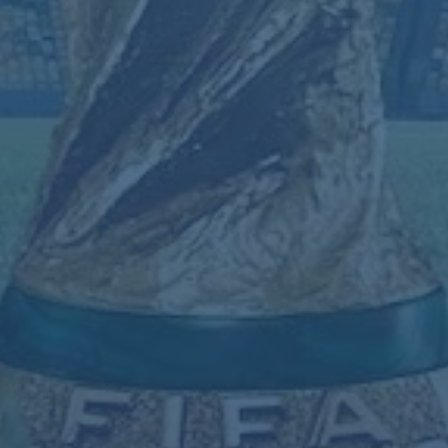
新闻资讯
官方-皇马后卫巴列霍外租格拉纳达 今夏两次让号码
2026-08-09
为基层足球工作开展把脉定航 2023年基层足球工作交流活动在广东梅州举行
2026-08-09
科贝-7人合同到期 皇马努力续约马里亚诺外的6人
2026-08-09
斯波：巴特勒在有限時間內展現了高水平的攻防能力 這是一名獨特的球員.
2026-08-09
约维奇将以租借形式离队 皇马分摊部分他的薪水
2026-08-09
尤文将弗拉霍维奇估值6500万欧，阿森纳、曼联与巴黎均有意引进
2026-08-09