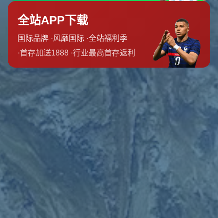
**足球案例分析**