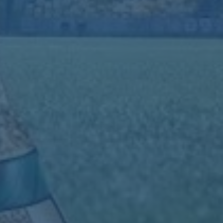
比亚，凭借成功的赛事举办，国际声誉大幅提升，同时推动了
多可供参考的经验，助力其在本次申请中展现更强的竞
后的实际收益。**