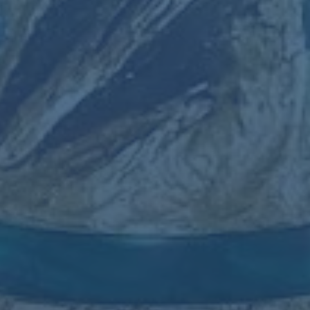
干前U20世界杯的东道国都受益匪浅。例如，2011年的哥伦
施的改进及城市的现代化。哥伦比亚的例子，为阿根廷提供了许
种案例分析，不仅体现了东道主的筹办能力，还展示了获得举办权