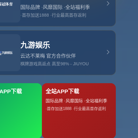
的提案 並在接下來幾天決
广泛关注——「**国际足联**：阿根廷已提交U20世界
办权，还蕴含着阿根廷和国际足球界的深层次动态。
世。拥有伟大球星梅西、马拉多纳的土地，对于青年赛
其在组织大型国际赛事中的能力和热情。**这一提案能否
够带动当地的经济效益。通过吸引成千上万名球迷及游客前