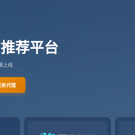
首页
关于我们
产品服务
新闻中心