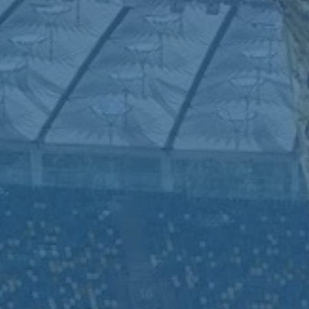
邮箱：admin@world-xingkongapp.com
地址：宁夏回族自治区石嘴山市平罗县通
伏乡