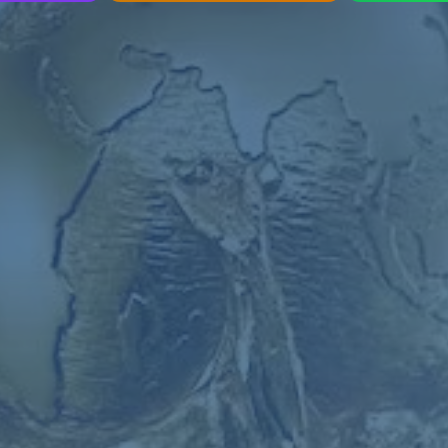
在中场休息时进行了一系列的战术调整，主教练若泽·穆里尼奥有
热刺取胜的关键。他通过敏锐的洞察力和强大的射门能力，为热
，轻松射门得分，将比赛彻底锁定在热刺的胜利之中。
了我們.
响炮无疑展示了他在中场位置上不可或缺的作用，也证明了主教练
游刃有余，创造了多次得分机会。
心滿滿地
战术执行与团队协作*
人发挥外，热刺的团队协作同样功不可没。整场比赛，球队始终
塞洛、久保建英上榜.
场胜利中，展现的不仅是个体球员的能力，还有球队整体的战术
迷的關注
hoscored》評選
子是，在比赛进行到下半场期间，热刺的每一次进攻组织都展现
手试图通过密集防守来拖延比赛节奏，热刺依然能够通过高强度的
是托特纳姆热刺实力的体现，同时也是对足球场上策略和个体表现融
表现，让球迷们看到了他们的潜力和对球队的重要贡献。无论是