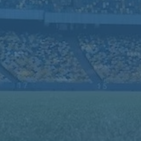
上一篇：歐國聯
新闻资讯
居勒尔将