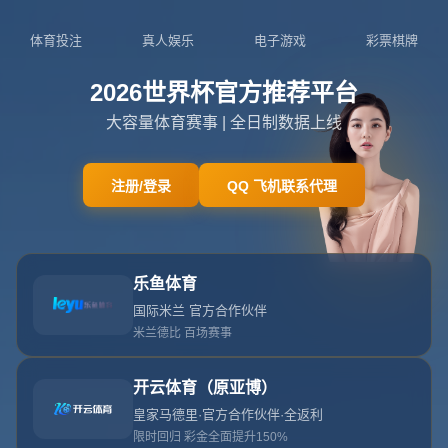
主页
>
新闻中心
新闻中心
誰能在11月22日贏得NBA最佳球員的頭銜呢.
作者：星空体育
发布时间2026-08-06T02:50:02+08:00
**谁能在11月22日赢得NBA最佳球员的头衔呢？**