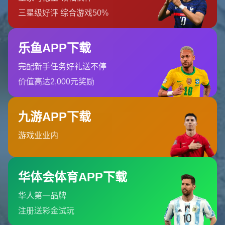
球员的发挥带来不同的影响。若一支球队面对的对手实力较
弱，球队中的核心球员可能会有更多机会展现自我。而在强
强对决中，比赛的激烈程度也可能激发出球员的卓越水平。
这种情况下，一场出色的对阵不仅能促成球员闪耀，更能为
其赢得“最佳球员”称号。
**战术安排与团队配合**
另外，教练的战术安排和团队的整体配合也是不可忽视的重
要因素。即使是天赋超群的球员，如果没有与团队的完美配
合，也很难取得出色的个人成绩。因此，**球员与教练间的
默契**以及**团队的协作能力**将在很大程度上影响到这一
称号的获得。
**健康与状态**
健康也是决定球员是否能在某场比赛中成为最佳的重要因
素。长期征战NBA赛季，球员的身体状态难免起伏不定。健
康的身体状态不仅能支撑球员出色的场上表现，还能为球队
带来更大的胜利可能。例如，上赛季，**因伤错过多场比赛
的安东尼·戴维斯最终未能多次获得Player of the Game的称号
**。因而，健康的身体状态对于争夺该头衔来说至关重要。
**球迷的期盼与支持**