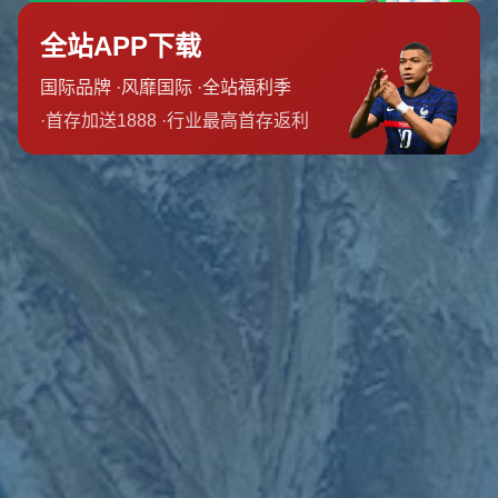
妙佈陣。曼城的後防線穩健，極大程度限制了馬賽的進攻。
中場球員的調度與前場的多點開花，讓球隊在進攻中始終保
持高效。
相較之下，馬賽顯得略微被動，他們在面對曼城高壓逼搶
時，未能找到有效的解圍之策。這場失利也令馬賽在歐冠賽
場上止步，需將更多精力投入到國內賽事中。