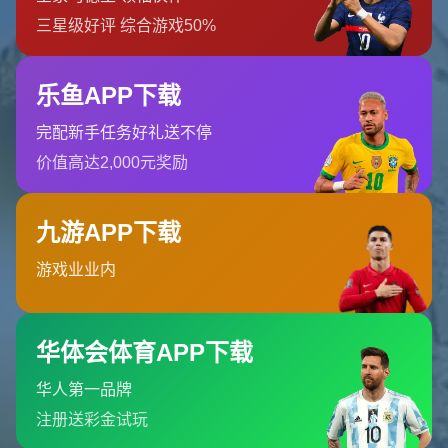
**精彩瞬間回顧：** 比賽開始後，曼城迅速展現出其在控球
和進攻端的絕對優勢。*托雷斯*在第19分鐘的一記精彩射門
為曼城奠定了領先優勢。他憑藉敏銳的門前嗅覺，抓住對方
防線的漏隙，將球穩穩送入網窩。這一進球不僅打破僵局，
也為球隊奠定了精神優勢。
下半場，**阿圭羅**在第77分鐘替補登場，僅僅用了十多分
鐘便完成了自己在本場比賽的任務。他接到隊友助攻，巧妙
地將球推入球門，將比分擴大至2-0。阿圭羅的回歸不僅使曼
城的鋒線更加立體，也再次證明了他作為*頂級射手*的不凡
實力。
終場前，**斯特林**憑藉速度和靈活性在禁區內製造威脅，
最終在91分鐘時完成了鎖定勝局的射門。此時，馬賽已經無
力回天，*斯特林*的進球將對手的反撲希望徹底破滅。
**戰術與分析：** 曼城在比賽中展現出的戰術靈活性和*整
體配合*的默契程度，很大程度上得益於主教練瓜迪奧拉的巧