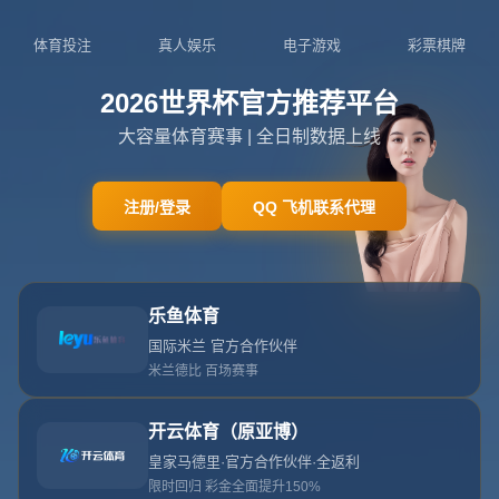
主页
>
新闻中心
新闻中心
20／21賽季歐冠小組賽第6輪曼城3-0馬賽 托雷斯阿圭羅破門
斯特林鎖定勝局.
作者：星空体育
发布时间2026-08-09T02:50:18+08:00
**2020/21賽季歐冠：曼城3-0完勝馬賽，強勢晉級淘汰賽**