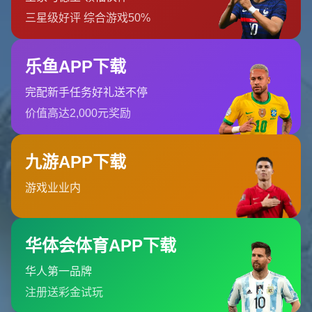
调度和控制是罗马队稳定发挥的关键。在他的带领下，罗马
队在进攻组织上运转流畅，屡次打乱都灵队的防线。
本场比赛开始不久，罗马队就凭借亚伯拉罕的机敏抢点，打
破僵局。这一进球，不仅仅是亚伯拉罕个人能力的体现，也
是球队整体协作的成果。罗马队通过高效的传导和精准的配
合，将比赛的节奏完全掌控在自己的手中。而**佩莱格里尼
**则在下半场的一次反击中，用一次绝妙的助攻帮助亚伯拉