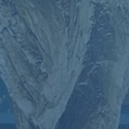
从整场比赛来看，罗马队的**整体表现出色**，尤以中前场
的调度和后防线的稳固最为突出。亚伯拉罕和佩莱格里尼的
杰出表现不仅为球队赢得了这场胜利，还为他们在未来的意
甲赛季中树立了良好的榜样。
*罗马队*在本赛季的意甲联赛中，凭借顽强的斗志和出色的
战术安排，最终从竞争激烈的积分榜中脱颖而出。本场胜利
无疑为他们下一个赛季的征程增添了自信和希望。通过对亚
伯拉罕和佩莱格里尼这两位明星球员的表现分析，可以看出