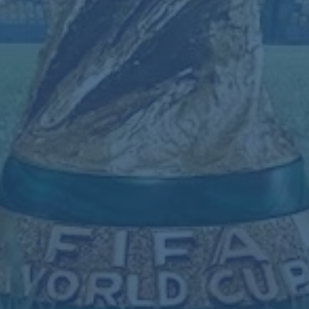
伤势不严重 对曼城是否出场由安帅决定
2026-08-09
曝梅西合同中含有阿根廷條款 國家隊優先級高於俱樂部.
2026-08-09
的無畏挑戰精神：全力以赴必有回報.
午间新
2026-08-09