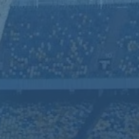
**球队有意全力争取下赛季的冠军荣耀**。事实上，
的到来无疑是对这种“不确定性”的一次有力补充。无论
很大改善**。他的拿球能力和机动性，不仅能够延缓对
卢塞夫斯基这样的爆发型球员如鱼得水。
往往带来的不仅仅是竞技层面的提升，同时会为俱乐部带
看，一名球员的到来可以迅速提升球队的商业关注度和球
的个人效应也将帮助热刺打开巴西以及更广阔的南美市
事件。无论是竞技实力的补强还是商业价值的提升，热刺
四，而是向更高的冠军荣誉发起冲击！
下一篇：滕哈格：霍伊倫和拉什福德能夠找回進球可能性！.