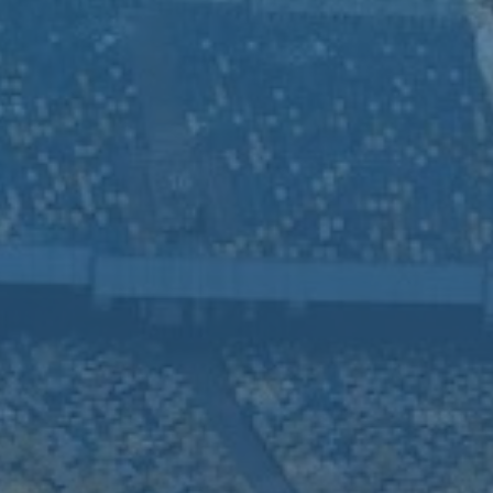
今年夏窗才刚
自从哈里·凯
凯恩是否继续
更加值得注意
手防守的回缩
---
## **媒体
在足球商业化
来巨大的品牌
迷人群的覆盖
场。
---
此次**理查
都注定因这笔
上一篇：國際足