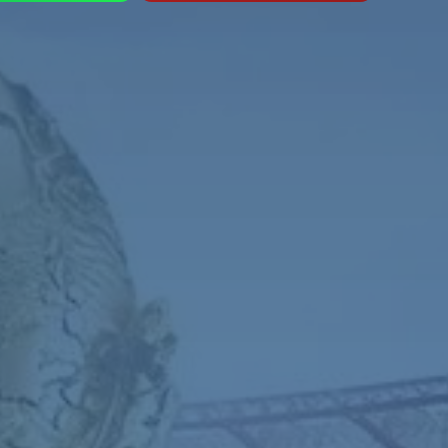
预见，他的加盟将给球队在进攻端带来更灵活的选择。
爆发力以及良好的临门一脚技术，使他在反击时极具威
员。更为难得的是，**他的防守贡献常被教练们称道
，在2021年的美洲杯决赛中，他凭借在前场的不断施
·帕斯科格鲁的战术风格。去年效力埃弗顿时，他曾多次
的画面让人印象深刻。