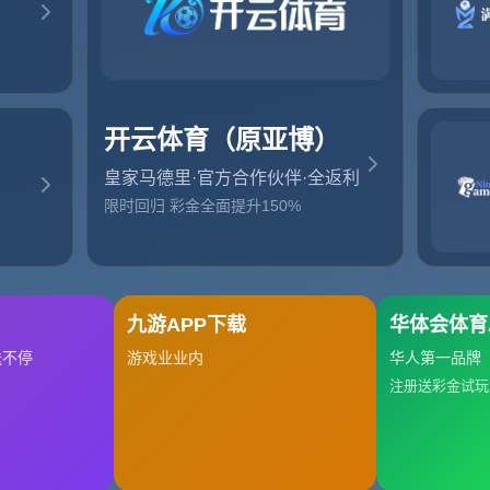
！巴西國腳理查利森加盟熱刺.
育
发布时间2026-08-09T02:50:18+08:00
西国脚理查利森加盟热刺，引爆夏季转会市场
.
3年的欧洲足坛夏季转会市场上，一则重磅官宣让球迷们沸腾：巴西
瞩目的年轻锋线球员之一，他的加盟不仅为热刺的锋线注入强劲
利森转会热刺背后的意义**
位曾在巴西国家队屡次上演关键表现的攻击型球员，以全面性与
略性布局。热刺近年来虽然稳定保持在英超前列，但始终缺乏足够
对长赛季的多线作战，球队急需像理查利森这样*灵活多面*的
人实力表现在英超赛场也早有迹可循。他在效力埃弗顿时，赛季