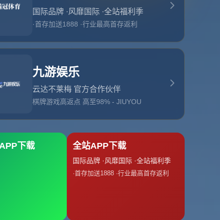
国脚理查利森正式加盟英超豪门托特纳姆热刺！** 作为当
动力，还让外界对新赛季的英超竞争格局充满期待。
冲击力著称。热刺此次斥资引进他，显然是对球队未来
深度的锋线支援。**哈里·凯恩与孙兴慜**固然是世界
前场球员填补空白。
进球数常年稳定在两位数，且在关键战役中屡有发挥。