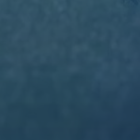
0411-9617200
Mail：admin@world-xingkongapp.com AD