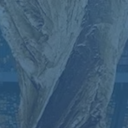
开启，热刺已经以引进理查利森为信号向外界释放了明显的信息：
恩转会离队的传闻甚嚣尘上，热刺的进攻体系备受质疑。理查利森
留下，他都将成为球队前线的“压舱石”。
的是，**热刺的中场与锋线衔接问题或在理查利森的辅助下得到
速度，还能为队友拉开更大的进攻空间。这尤其能让孙兴慜、库
影响：热刺此役影响力飙升**
高度发达的时代，类似**理查利森加盟热刺**这样的重磅转会
效应。从利物浦引进阿利松、曼城拿下埃尔林·哈兰德的案例来
面。作为一名具备*南美明星光环*的现役巴西国脚，理查利森
利森加盟托特纳姆热刺**的官宣无疑成为英超转会市场上的重要
转会而获益匪浅。在新赛季里，球队的目标恐怕不仅限于英超前
聯前秘書長瓦爾克將面臨五年牢獄之災.