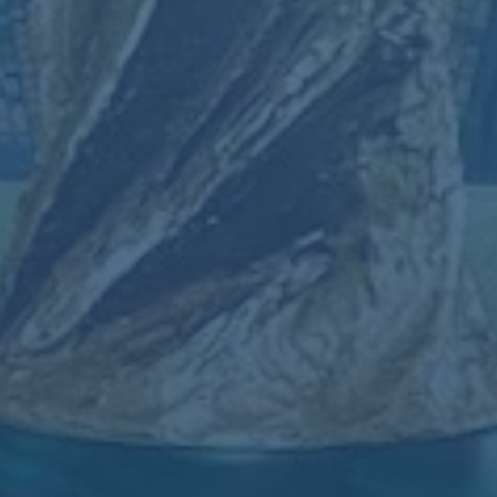
上一篇：英超第7轮前瞻：曼城或大胜富勒姆4-0，阿斯顿维拉有望3-0完胜曼联
下一篇：2023卡塔爾亞洲杯F組戰報：沙特與泰國激戰，握手分獲平局！.
新闻资讯
葡萄牙世界杯大名單 眾星雲集 C羅佩佩最後一戰.
2026-08-10
博阿滕：克羅斯憑借出色表現值得更多認可，他將成為德國的寶貴財富.
2026-08-10