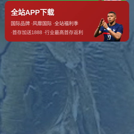
二：球队环境与球星适配性的矛盾
曼联近年来在引援上投入巨大，但效果却不尽如人意。究其
原因，
球队环境
与球星个人风格的适配性成为一大问题。以
迪玛利亚
为例，这位在皇马和巴黎圣日耳曼大放异彩的边
锋，在曼联却完全找不到状态。
他曾公开表示，曼联的战术
体系和高压环境让他感到不适
。同样，桑切斯的高薪加盟也
未能带来预期表现，最终黯然离队。
曼联的战术体系在过去几年中频繁变动，主教练的更替让球
员难以找到稳定的定位。C罗回归后，尽管个人数据尚可，
但球队整体的低迷让他孤掌难鸣。这种环境让许多球星在梦