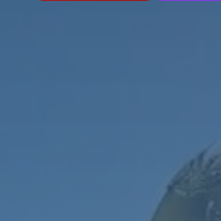
**青島隊雙星歸位：趙嘉義復出與鮑威爾回歸，團隊士氣高漲** 作為CBA賽
长达8小时，
場上一支備受矚目的強隊，青島隊近期迎來了好消息：主將**趙嘉義**即將
強勢復出，此外外援**鮑威爾**的傷勢已經徹底痊癒
英超下課主帥賠率榜：朗尼克與圖赫爾位列前10.
**英超下课主帅赔率榜：朗尼克与图赫尔位列前10，谁会是下一
个？** 英超联赛一直以来都是全球最具吸引力的足球联赛之一，
而各球队教练的帅位变化更是吸引了无数球迷的眼球。*本赛季
进行至今，随着胜负
廣廈俱樂部宣布與博班-馬揚諾維奇正式簽約.
**廣廈俱樂部宣布與博班-馬揚諾維奇正式簽約：新賽季的
期待與機遇** 隨著廣廈俱樂部宣佈與**博班-馬揚諾維奇**
正式簽約，籃球界的目光再度聚焦於這支具有潛力的球隊。
此次簽約將如何影響廣廈的戰術
联系我们
联系人：星空体育
手机：13349661661
电话：0411-9617200