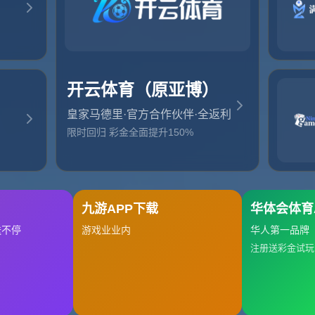
7年不停進步！與喬丹科比相似
育
发布时间2026-08-08T02:50:02+08:00
，**莱昂内尔·梅西**的名字无疑是最闪耀的。他不仅仅是一
非偶然，这与他持续17年的不懈努力密不可分。与此类似，篮球界的
是基于一种追求卓越的相似心态。
进步，不仅体现在进球数和奖杯数量上，更在于他对技术、战术
般优雅，并且总能在关键时刻力挽狂澜。梅西的心态是永远追求
比同样是这种心态的最佳代表。**乔丹在篮球界的地位无可撼动
而在他保持巅峰的过程中，不断地进行自我挑战、磨练技术以及
失败，但我不能接受不努力。”这句话成为了激励无数运动员努
.
精神”同样是这种不懈追求的体现。他凭借刻苦训练和不断突破