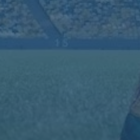
上一篇：利雅得
新闻资讯
梅州客家