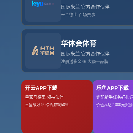
主页
>
新闻中心
新闻资讯
新闻中心
梅西1
梅州客家足球俱樂部介紹.
**梅州客家足球俱乐部：新兴力量的崛起** 近年
来，随着中国足球事业的蓬勃发展，**梅州客家足
作者：星空体
球俱乐部**作为一支具有地方特色的球队，逐渐显
露出其独特的魅力和强劲的竞争力。这支球队不仅
在现代体育界
承载了地方
法媒：皇马国际足球部主管和贝林厄姆父亲会面
梅西的成功并
在当今足坛转会市场日益透明的时代，任何一次关键会面都可能
他们的成功也
预示着格局的悄然改变。当法媒曝出皇马国际足球部主管和贝林
厄姆父亲会面的消息时，人们立刻意识到，这绝不仅是一次简单
*梅西的持续
的礼节性交流，而更像是一场围绕未
表现如同艺术
中超第2輪浙江隊0-0長春亞泰 譚龍造險劉偉國神撲救主.
**乔丹和科
**中超第2轮：浙江队与长春亚泰互交白卷，谭龙攻防表现亮眼** 在2023
赛季中超联赛第二轮的一场焦点战中，浙江队与长春亚泰0-0互交白卷。这
赛的领导力。
场比赛不仅充满了紧张对抗，还展现了双方球员的顶级
“我可以接受
青島隊記者透露趙嘉義即將復出鮑威爾傷愈球隊鬥誌昂揚
科比的“曼巴