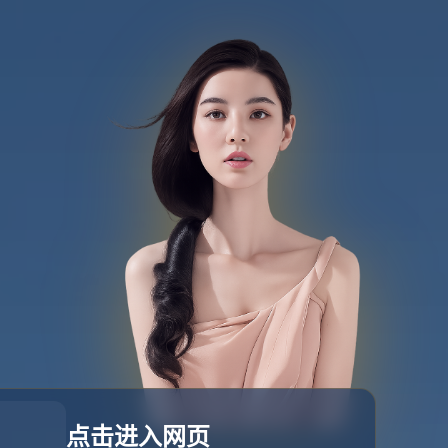
0411-9617200
联系我们
全国服务热线：
在
线
客
服