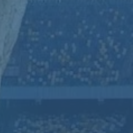
的强大动力。因为这种动力，他们不仅能立足顶尖，更能
续进步和不懈追求的境界。**梅西的17年不断进步正
相互辉映，成为体育界最激动人心的传奇故事之一。**