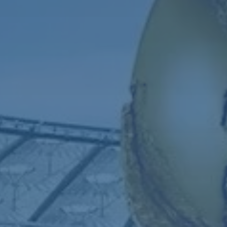
邮箱：admin@world-xingkongapp.com
地址：宁夏回族自治区石嘴山市平罗县通
伏乡
**梅西、乔
得胜利的关键
在分析梅西的
自己的技术以
例，梅西在对
一次绝妙的艺