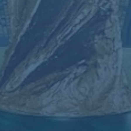
勝利簽C羅背後有故事！沙特人稱分作五個階段、那一通直等不到的回電
足球俱樂部介紹.
法媒：
2026-08-08