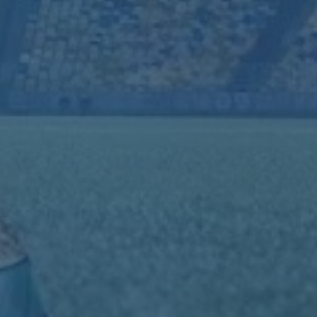
.
下一篇：欧洲杯热曲盘点：不容错过的主题音乐
皇马国际足球部主管和贝林厄姆父亲会面
2026-08-08