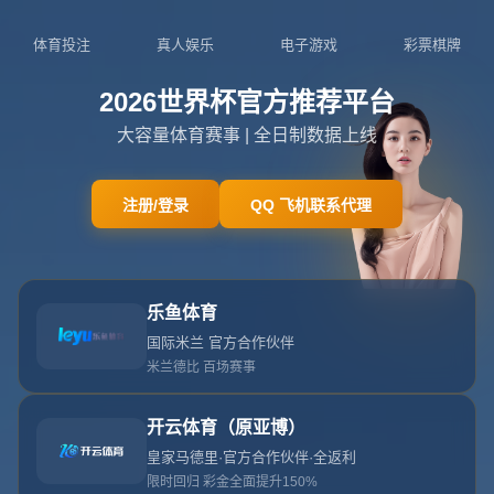
主页
>
新闻中心
新闻中心
尤文将弗拉霍维奇估值6500万欧，阿森纳、曼联与巴黎均有
意引进
作者：星空体育
发布时间2026-08-08T02:50:02+08:00
尤文为弗拉霍维奇标价6500万欧 阿森纳曼联和巴黎都在关注
引言：弗拉霍维奇转会风波引发豪门争夺战
在欧洲足坛的转会市场上，尤文图斯前锋弗拉霍维奇的名字
再次成为焦点。据最新消息，尤文图斯为这位塞尔维亚射手
标价
6500万欧元
，而这一价格迅速吸引了多家豪门的目光。
阿森纳、曼联以及巴黎圣日耳曼都对这位年轻前锋表现出了
浓厚兴趣。究竟是什么让弗拉霍维奇成为转会市场的香饽
饽？他的未来又将花落谁家？本文将为您深入解析这场潜在