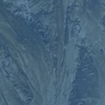
东道主德国队能否在主场迎来“开门红”。
牵动着无数球迷的心。无论是支持传统豪门如法国、英格兰，还
仪式不仅关乎分组，更是欧洲杯热潮的正式起航
。
历史意义与期待
抽签地点并非偶然。这座城市曾多次举办重大足球赛事，包括20
小组赛抽签
，不仅是2024年欧洲杯的重要节点，也象征着德国
，抽签仪式的每一个细节都值得关注。从抽签嘉宾的选择到现场
的经典瞬间。尤其是考虑到2024年欧洲杯将是疫情后首次完全
望：小组赛的激烈竞争
各队将根据分组结果调整备战计划。教练团队会针对潜在对手展
来说，抽签结果公布后，关于“死亡之组”或“幸运签”的讨论将