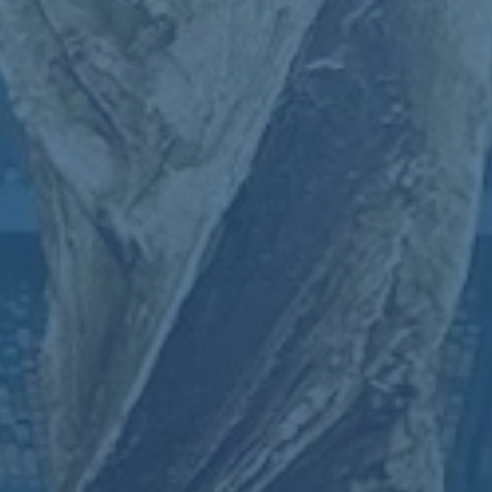
看，2020年欧洲杯的小组赛中，法国、德国和葡萄牙同分一组