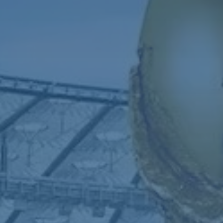
邮箱：admin@world-xingkongapp.com
地址：宁夏回族自治区石嘴山市平罗县通
伏乡
值得一提的是
意外分在同一
年的抽签是否
为何关注欧
欧洲杯小组赛
而对于实力稍