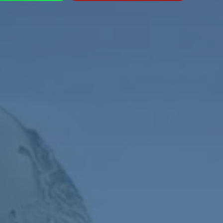
弱，甚至可能决定他们能否顺利晋级淘汰赛。因此，12
预选赛成绩和世界排名被分为四个档次。抽签过程中，同
某些特定国家之间的对决过早发生。