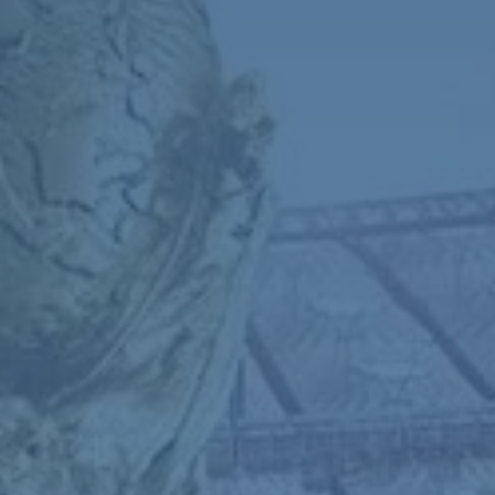
。例如，2016年欧洲杯抽签中，意大利、比利时和瑞典
往让球迷们津津乐道，也为比赛增添了更多看点。2024
，他们希望避开其他豪门，争取更轻松的小组赛之旅；
抽签提前预测可能的对决，比如西班牙与德国是否会提