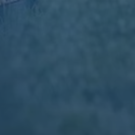
皇马已与热刺进行初步接触 凯恩很愿意加盟皇马
米切爾談全員復出：犧牲是為了讓球隊更強大.
马上联系我们