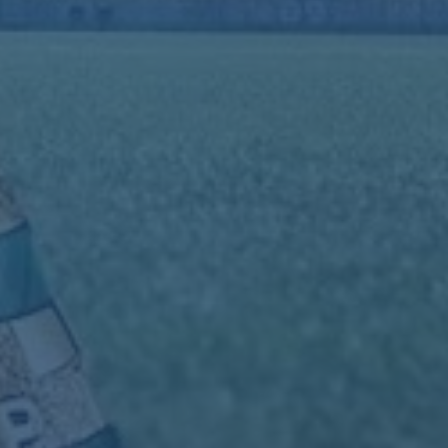
样的分组不仅考验球队实力，也为观众带来了无与伦比
答案。
下一篇：紐卡斯爾2250萬英鎊外加球員求購埃弗頓後衛迪涅.
薩馬爾季奇詳述近乎加盟國米經歷，對加盟尤文傳聞一無所知.
2026-08-06
意为巴斯克斯提供新合同 球员希望审慎考虑
2026-08-06
：多數泰國球員對6月打敗國足有信心！.
2026-08-06