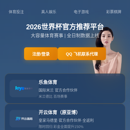
主页
>
新闻中心
新闻中心
西甲第25輪奧薩蘇納0-3馬德裏競技 菲利克斯閃擊蘇亞雷斯神
仙球.
作者：星空体育
发布时间2026-08-09T02:50:18+08:00
**西甲第25轮奥萨苏纳0-3马德里竞技：菲利克斯闪击，苏亚
雷斯神仙球**
在西甲第25轮比赛中，马德里竞技凭借出色的表现，以3-0轻
松击败奥萨苏纳。此役中，菲利克斯的快速进球和苏亚雷斯
的惊世绝技为球队锁定胜局。本文将深入解析这场比赛，探
讨马竞如何在攻防两端全面压制对手。
**比赛前瞻：信心满满的马竞**
在本场比赛之前，*马德里竞技*已连续数轮保持不败，展现