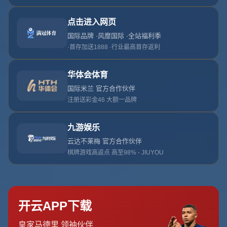
理念碰撞
阿诺德的进攻天赋与防守质疑
特伦特阿历山大阿诺德几乎是现代边后卫演变的符号化人物
他在右路的传中 斜长传 甚至内收后组织进攻的能力 已经多
次改变红军的重要战役 数据层面上 无论是关键传球 数次助
攻 还是定位球威胁 阿诺德都处于顶级水准 很多时候 利物浦
的右路更像是多了一名中场指挥官 甚至一名内腰式的组织者
然而 与耀眼的进攻天赋相伴的 是不断被放大和讨论的防守问
题 对抗中的吃亏 回追速度的犹疑 身后空间的暴露 都成为质
疑者攻击的焦点 更让争议升级的是 当红军整体逼抢强度下降
或中场屏障不再无懈可击时 阿诺德防守端的短板就会被成倍
放大 在这种背景下 名宿抛出“卖给皇马”的观点 便显得格外
刺耳却又并非毫无逻辑
布拉德利的防守标签与成长潜力
与阿诺德的华丽不同 布拉德利给人的第一印象就是务实 稳健
更偏向传统意义上的右后卫 他在一对一防守中的姿态 更积极
的贴身压迫 更愿意回撤站位的习惯 让不少球迷在观看比赛时
感受到一种久违的安全感 名宿在点评时强调 布拉德利防守更
好 实际上是抓住了当下利物浦在防线安全感匮乏这一痛点 在