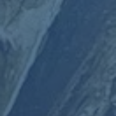
他是本土出身 是一步步从青训走向世界舞台的成功样本 也是
夺冠赛季中无数经典时刻的亲历者 把阿诺德卖给皇马 在不少
球迷听来几乎等同于割舍一部分安菲尔德的灵魂 这一情感层
面 与名宿从竞技和防守角度得出的“布拉德利防守更好”显得
格格不入 然而 顶级竞技体育往往残酷 任何决定都必须兼顾
成绩 经济和更衣室稳定 在过往案例中 不乏俱乐部在情感与
理性之间做出艰难抉择的例子 有的成功完成换代 焕发新生
有的则因处理不当 引发长期动荡 对利物浦而言 如何在尊重
阿诺德地位的同时 又客观评估布拉德利成长空间 是一门需要
极高技巧的管理艺术
意义的延伸 不是非此即彼而是体系选择