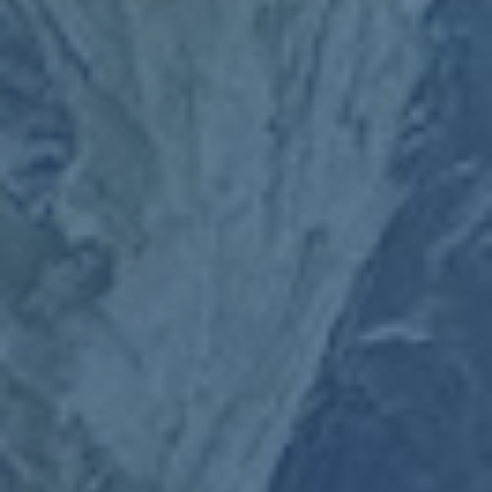
“红军应把阿诺德卖给皇马 布拉德利防守更好”之所以在舆论
场持续发酵 正是因为它把一个原本存在于技术会议室里的问
题 公开抛到了公众面前 未来的利物浦到底更需要怎样的边后
卫 这不仅取决于单个球员实力 更取决于整体建队思路 若球
队决定继续以高压快节奏和多人进攻为标志 那么像阿诺德这
样的进攻型边后卫 依然可以作为核心资源存在 只需要通过补
强中场防守型球员和右中卫 去弥补其防守短板 若球队选择让
阵型变得更稳健 更强调阵地战纪律性 那么布拉德利这种防守
更为扎实 谨慎冒险的右后卫类型 就会获得更大空间 在这样
的背景下 名宿的观点更像是一种强调防守回归的提醒 而不是
简单粗暴的清洗呼吁
情感纽带与竞技冷酷的撞击
不可忽视的是 阿诺德在利物浦球迷心中的地位远超普通主力