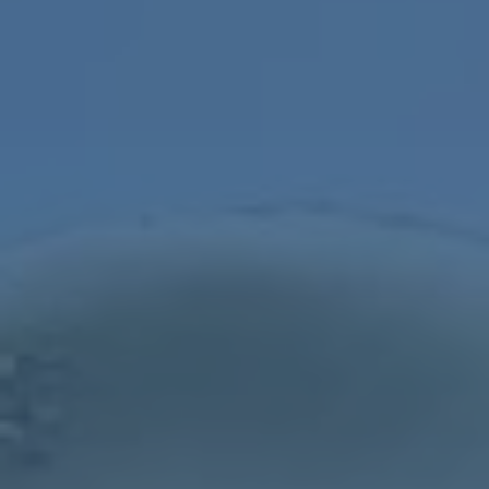
战术演变中的角色再定义
围绕阿诺德的争论 在更深层次上 指向的是他究竟应不应该继
续被视为纯粹右后卫 在许多比赛中 我们已经看到他频繁内收
形成一种伪中场的站位 类似“半空间组织者”的混合角色 当他
站到中路时 视野与传球线路被完全打开 这与传统边路飞奔到
底线再传中的后卫模式截然相反 而布拉德利则更接近传统路
径 专注边线的防守任务 自身进攻参与度没有那么夸张 却以
稳为主 从这个角度看 与其简单地用“红军应把阿诺德卖给皇
马 布拉德利防守更好”做粗暴对立 不如把问题转换为 是否可
以在战术上为两人找到更合理的共存方案 比如在面对强队时
优先使用布拉德利稳固防线 在需要主动进攻和破密集防守的