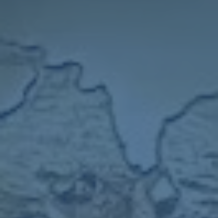
场景下 则把阿诺德解放到更靠中的位置 让他从右后卫转型为
中场 甚至成为一种专门为创造机会而存在的战术工具
案例分析 高压对抗中的取舍难题