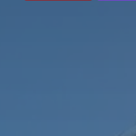
**登贝莱个人资料介绍：揭开这位足坛明星的面纱
** 在当今足球界，**奥斯曼·登贝莱**以其卓越的
速度和娴熟的技术吸引了全球球迷的目光。他是如
何成为这样一名优秀球员的？他的职业生涯和个人
背景又是
法媒-皇马接近与摩纳哥就琼阿梅尼转会达协议
法媒曝皇马逼近琼阿梅尼交易背后的一盘大棋 在夏季转会窗
口风声渐紧之际，“法媒称皇马接近与摩纳哥就琼阿梅尼转会
达成协议”的消息迅速点燃了欧洲足坛的讨论。对普通球迷来
说，这似乎只是又一笔豪门之间的大
斯奈德稱傑倫約翰遜具備接球前閱讀場上形勢並迅速做出
**斯奈德称赞傑倫·约翰遜的场上决策能力：解析一名卓越的橄榄球员** 在橄榄球赛场上，
球员的阅读能力和决策效率对比赛的胜负起着至关重要的作用。一位出色的
仅仅需要**惊人的体能和技术
联系我们
联系人：星空体育
手机：13349661661
电话：0411-9617200