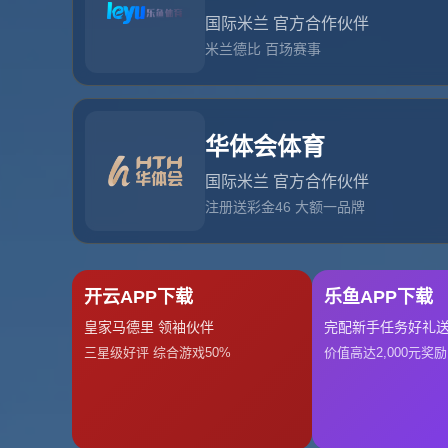
主页
>
新闻中心
新闻资讯
新闻中心
每体
塞巴略斯恢复进入最后阶段 国家队比赛日后将回归
塞巴略斯复出在即 对皇马中场意味着什么 当一名技术细腻却屡遭伤
病困扰的中场，终于迎来康复的最后阶段，这背后不仅是一个球员
作者：星空体
的个人故事，更折射出一家豪门对阵容深度与战术平衡的长期考
量。塞巴略斯恢复进
每体曝马约拉
东亚杯丨姚伟邵子钦破门 中国女足2比2韩国女足
当西班牙媒体
东亚杯焦点战 中国女足与韩国女足的鏖战背后 当终场哨声响
通的转会传闻
起，中国女足与韩国女足战成2比2，这场东亚杯小组赛并不仅仅
是一张普通的比分牌。它浓缩了当下东亚女子足球的激烈竞争，
有机会成为左
也折射出中国女足在新周期
一 从皇马系
羅馬諾：伯恩茅斯瞄準22歲小將J-阿勞霍，巴薩開價100
**伯恩茅斯瞄准巴萨22岁小将J-阿劳霍，转会或成冬窗焦点** 隨著冬季轉會窗的日益臨近，歐洲足
球市場的機會再次點燃了無數球迷的熱情。在剛剛的報導中，知名轉會專家*
今日熱門
登貝萊個人資料介紹.