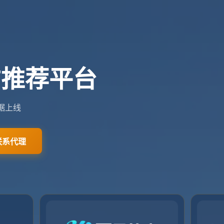
首页
关于我们
产品服务
新闻中心