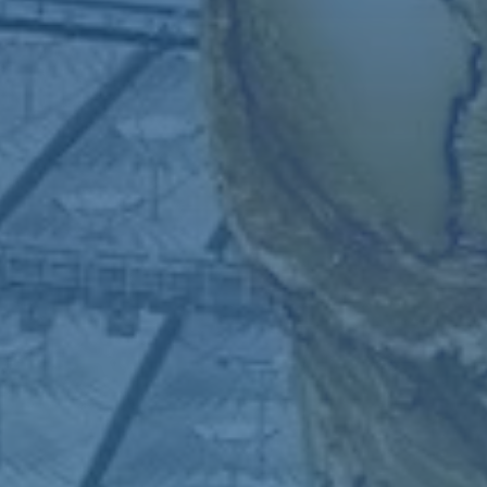
区“等饼”的
从这一点看 
渐渐不满足于
三 每体的消
在西班牙转会
约拉尔加盟赫
会谈判中常见
从过往经验看
识 剩下的通
选项” 并尝
四 对赫塔费
如果“马约拉
端更多依赖高
陷入停滞
马约拉尔的到
禁区内的跑位