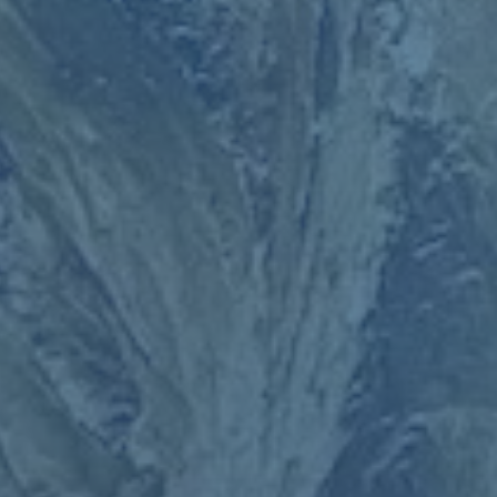
期 既有一定西甲经验 又没有失去冲击力 如果赫塔费能够在战
案例 莱万特时期的反差证明
在转会时 很多人会回忆起马约拉尔曾在莱万特效力的那段经历 
的战术环境中 他曾在一个赛季内打出过效率不俗的表现 这从侧面
万特和赫塔费在某些层面上具有相似性 都不是传统豪门 预算有限
定制战术 如果我们把“莱万特时期的马约拉尔”当作一个成功样本
防守稳定性和整体硬度方面往往比莱万特更出色 为前锋提供了
游格局的潜在改变
来看 一名前锋转会似乎很难改变整个联赛的走势 但对西甲中游
涡 还是向欧战资格发起冲击 在过去几个赛季里 我们已经多次看
尔加盟赫塔费的交易已经接近完成”最终落地 而他又能够在赫塔费
进攻威胁的中游强队” 这不仅会给传统强队制造更多丢分隐患 
手的队伍 会在排名竞争中面临更大压力