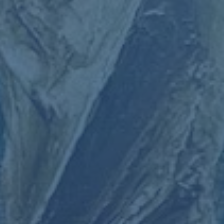
尔个人职业规划的意义
 “马约拉尔加盟赫塔费的交易已经接近完成”也透露出一个信号
而不是继续在豪门或大型俱乐部中扮演边缘角色 这对于一名处于