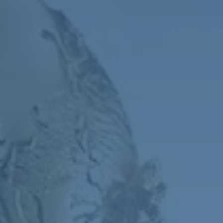
西班牙青年队中 他以门前嗅觉灵敏 跑位积极著称 只是当
角色模糊 无论是在皇马一队的轮换身份 还是被外租至狼队
你会觉得他就像一位在欧洲流浪的前锋 一直在寻找那个最
这可能不是一次简单的“又一次租借或转会” 而是一位前皇
意义或许要远大于转会费本身
 赫塔费究竟需要什么类型的前锋 这支马德里郊区球队长期
常扮演“搅局者”的角色 面对强队时依靠高位逼抢和密集
跑和回防的工作态度 第二 是在有限的进攻机会中具备较
马约拉尔恰恰具备这些属性 他并不是传统意义上只会在禁