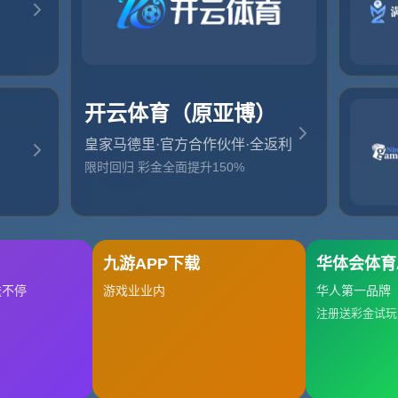
：马约拉尔加盟赫塔费的交易已
育
发布时间2026-08-06T02:50:02+08:00
尔即将登陆赫塔费的背后西甲中游格局或将被悄然改写
《每日体育报》（简称“每体”）曝出“马约拉尔加盟赫塔费的交
 然而如果把时间线拉长 把视角从单一球员扩展到整个西甲格局 
右中游球队命运的关键一环 对赫塔费而言 这不仅是一次针对锋
天才到寻找归属的前锋
0萬歐+再轉會分成.
*羅馬諾**的披露成為