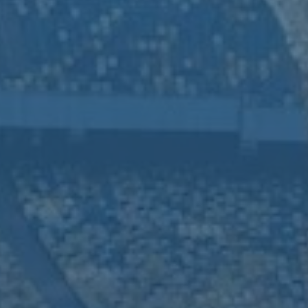
七 对马约拉
从个人层面看
定位的项目 