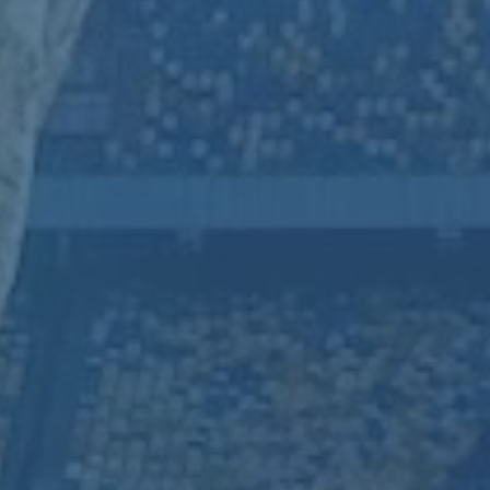
 他似乎更倾向于选择一个能给予稳定出场时间和战术核心
职业黄金年龄的前锋来说 是相对理智的抉择