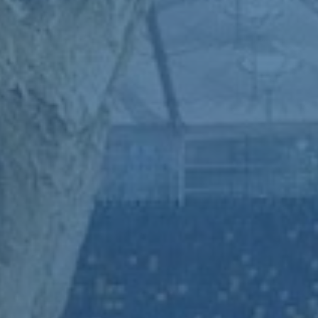
术上给予其足够信任 他完全有潜力在一个赛季贡献双位数
当时外界普遍认为 他加盟的是一家定位中游甚至保级的球
证明 只要身边队友愿意配合 他并不惧怕在西甲中游球队
 需要通过精准的引援来提升竞争力 也都非常依赖教练团
 那么“马约拉尔加盟赫塔费”则更像是一种复制乃至升级
更可靠的防守保障
集团来说 一位能稳定贡献进球的前锋往往能直接决定球队
到 一支中游球队只因解决了“进球难”问题 就实现了排名
踢出接近巅峰水准 那么赫塔费有机会从“难缠的对手”转
也会挤压其他中游球队的空间 例如那些长期依赖防守抢分