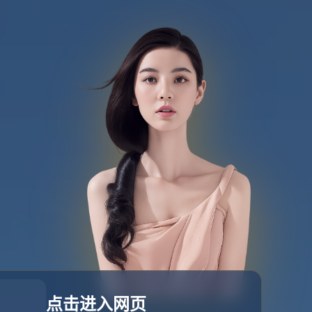
0411-9617200
联系我们
全国服务热线：
在
线
客
服