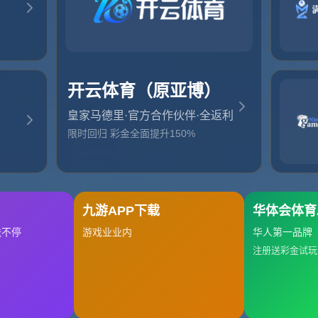
已与热刺进行初步接触 凯恩很
與科曼亦成隱憂.
得关注。根据德国媒体
队，而德利赫特和科曼
育
发布时间2026-08-06T02:50:02+08:00
枝 凯恩转会风暴再起
本人對無法上場感到有些失望.
场逐渐升温之际,皇马已与热刺进行初步接触 凯恩很愿意加盟
磅转会正在酝酿,更折射出西甲豪门在完成锋线更新换代上的迫
球队战绩影响深远。篮网
是荣耀,也是一次关于冠军与传奇的抉择。围绕这则消息所折射
。
.
的必然趋势
马在欧冠赛场建立了近乎统治级的地位,然而在C罗离队之后,纯
季中交出金球级表现,但随着年龄增长与伤病隐患增加,俱乐部高
为球队新旗帜的锋线核心。在此背景之下,皇马已与热刺进行初步