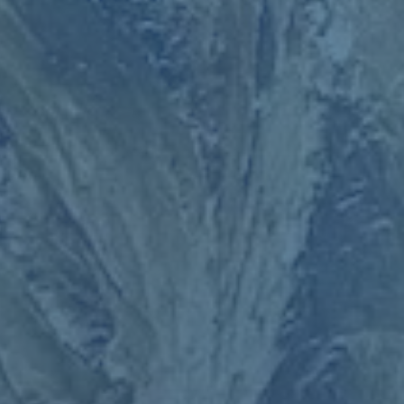
窄到绿茵场之上,皇马与凯恩的战术互补性几乎是显而易见的。
德里奇,克罗斯,巴尔韦德,贝林厄姆等具备组织与持球推进能力
备背身接应与精确终结能力的传统中锋。凯恩恰恰擅长在对方禁区
后一击。