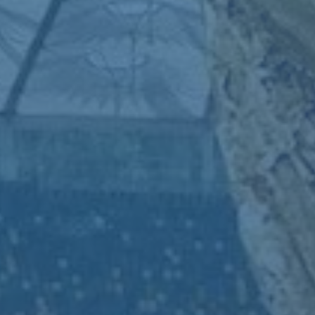
如果把目光收
场则集结了莫
意力,同时具
的射术完成最