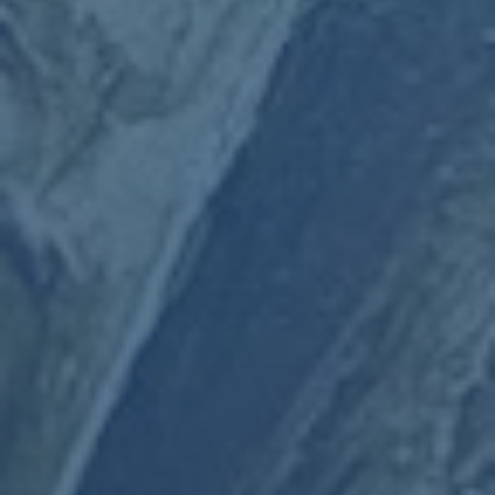
为了更好理解本场欧冠前瞻速递中提到的战术趋势 不妨简要
回看双方以往一场经典对决 某次在伯纳乌的较量中 曼城在大
部分时间里牢牢掌控球权 通过频繁的中路短传 试图瓦解皇马
阵型 而皇马看似被压制 实则一直在等待曼城侧翼压上过深的
瞬间 只需一个后场断球和一脚直塞 维尼修斯就能在边路甩开
防守 直面还未完全回位的中卫
那场比赛的回放显示 曼城在丢球前完成了一次极具威胁的进
攻 但正是因为压上人数过多 且后腰前插过深 导致防守转换
时中路保护缺位 皇马抓住这一瞬间 专注于从最空的区域发起
反击 这种“以退为进”的策略 其实与传统意义上的摆大巴不同
它要求后场每一个参与防守的球员具备高质量的出球能力 也
要求前场球员在没有太多触球次数时 就能做出准确决策
从这个案例可以预见 本次皇马vs曼城 很可能再次出现类似场
景 曼城依然会在大部分时间掌控球权 频繁在皇马三十米区附
近寻求渗透 而皇马更强调的是如何在有限机会中做到最高效
率 对于皇马来说 一场成功的比赛并不一定意味着控球率占优
反而可能是在被动中抓住一两次机会 一击致命 对曼城而言
则需要在坚持进攻理念的同时 对关键位置的保护做得更极致