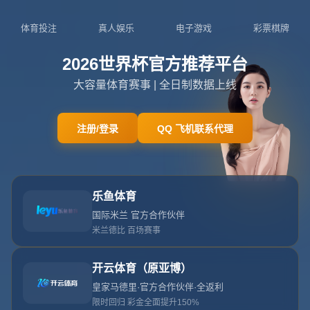
主页
>
新闻中心
新闻中心
【欧冠前瞻速递】皇马vs曼城
作者：星空体育
发布时间2026-08-09T02:50:18+08:00
欧冠前瞻速递 皇马vs曼城的矛与盾对撞