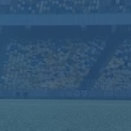
策略，導致主力球員的表現受到限制。此時，卡魯索果
一步拉開比分差距。**這樣的靈活轉型，不僅提升了球
練需要能夠根據場上情況隨時做出戦略調整，而球員則
隊在攻防兩端都展現了前所未有的活力。
面手能力**，成為了球隊取得關鍵時刻勝利的重要支柱。
代籃球無位置化的戰術趨勢。
準配合，不僅在比賽中為球隊奠定勝局，也成為許多球
勒對熱火和萊利的失望情緒顯現 未提前續約並公開批評不避流言.