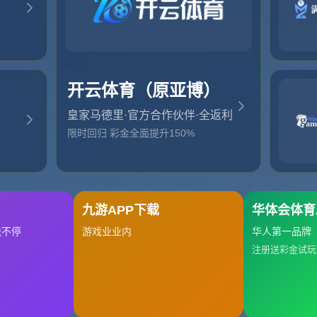
諾特：第三節彰顯實力 卡魯索
激烈.
寧漢姆
育
发布时间2026-08-06T02:50:02+08:00
：第三節彰顯實力 卡魯索樂於擔任五號位掩護者**
打亂！.