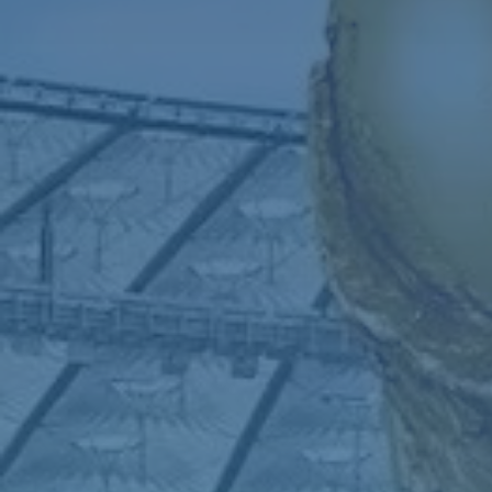
邮箱：admin@world-xingkongapp.com
地址：宁夏回族自治区石嘴山市平罗县通
伏乡