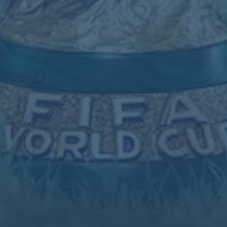
杜蘭特認為康寧漢姆今年有潛力入選全明星 兩人場上競爭激烈.
利物浦
2026-08-07
隊世界杯參賽次數.
2026-08-07
國際足聯將提高支付補償金額為3.55億 征召俱樂部球員參與2026和2030世界杯.
皇马想
2026-08-07