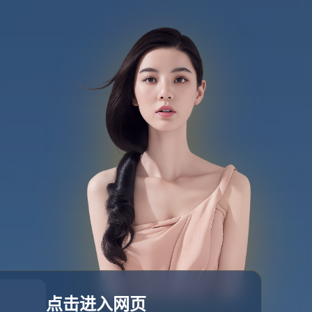
0411-9617200
联系我们
全国服务热线：
在
线
客
服