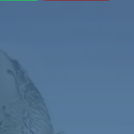
本賽季，戴格諾特的執教風格和球員卡魯索的靈活角色
調整能力以及卡魯索對五號位這一特殊角色的適應性，