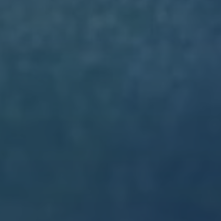
0411-9617200
Mail：admin@world-xingkongapp.com AD
Copyright 2024
星空体育(中国)官方网站-XINGKONG S