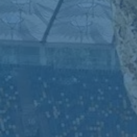
### **第
在任何比賽中
間迅速解讀對
轉困局。
例如，在最近
織，帶領球隊
能在關鍵時刻
### **卡
卡魯索以全能
掩護者的角色
五號位通常指
力和無私的比