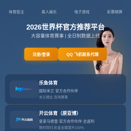
主页
>
新闻中心
新闻中心
邱彪：廣廈幾位國手缺陣，勝利雖喜但問題需審視.
作者：星空体育
发布时间2026-08-08T02:50:02+08:00
**邱彪：廣廈幾位國手缺陣，勝利雖喜但問題需審視**
在剛剛結束的一場CBA比賽中，廣廈隊在多名國手缺陣的不
利局面下，依然憑藉全隊的努力贏得了比賽的勝利。然而，
作為球隊主教練，邱彪在賽後採訪中坦言，這場勝利固然值
得欣慰，但其中暴露的問題仍需認真審視和改進。**球隊的
發揮是否能平衡短期的勝利與長期的發展問題**，以及在關
鍵球員缺席時隊伍是否有足夠的應急能力，成為了外界關注
的焦點。