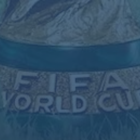
《ESPN》：曼聯堅稱對桑喬處置合理，即便有違國際足聯和勞動法規.
2026-08-08
罗马诺-巴黎认为 姆巴佩与皇马达成2024年加盟协议
2026-08-08
官方承認：誤判！理應該判布萊頓點球.
2026-08-08
金順凱：我的表現還需要提高，特別是體能方面還有待加強.
2026-08-08
法媒-皇马切尔西巴黎均有意约罗 但球员更愿去皇马
2026-08-08
簽約一年年薪100萬歐！塞維利亞官宣拉莫斯闊別18年回歸！.
2026-08-08
相关产品