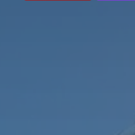
当一个新赛季从圣马梅斯这样的火山口开始时，任何细节都会被
以及全球化背
无限放大 这一次，焦点落在皇马中场的一个全新支点身上 ——
琼阿梅尼首发客战毕尔巴鄂竞技 这不仅是一场普通的首轮联赛，
更像是一次关于权力交接、战
伊森談傷病：自稱世界級治療師真是太自信了艱難也是他
**伊森的治療哲學：世界級理想與現實挑戰** 在當今競爭激烈的運動界，運動員面臨著來自
各方面的壓力——不僅僅是賽場上的表現，還包括保持身體健康的持久戰。
信滿滿的運動治療專家*，自稱
胡金秋20分5籃板表現出色 程帥澎16分 胡明軒14分 中
**中国男篮大胜蒙古队：胡金秋、程帅澎、胡明轩领衔精彩表现** 在近期的一场焦点比赛中，
中国男篮以**令人瞩目的胜利**继续他们的辉煌表现。面对蒙古队，中国
他们在亚洲篮坛的强
联系我们
联系人：星空体育
手机：13349661661
电话：0411-9617200