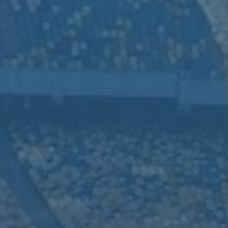
值得關注的是
在實際交鋒中
艾阿里並非沒
他們在某些階
通過緊逼與協
這恰好說明
當代足球已不
而是比拚準備
然而
一旦比賽拉長