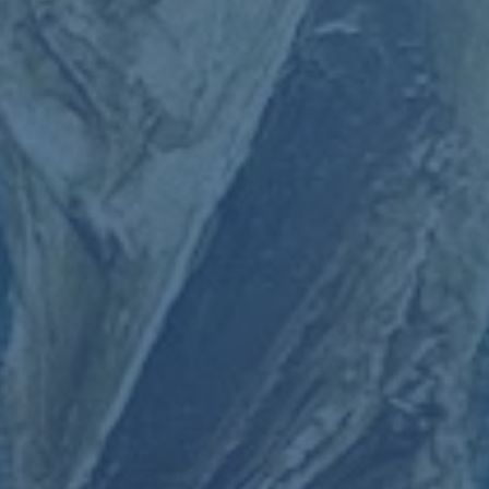
有自己的亮點
段能成功限制皇家馬德里的中路組織
防抑制對方的節奏
再只看豪門名氣
細節與臨場調整
到整個90分鐘甚至補時階段