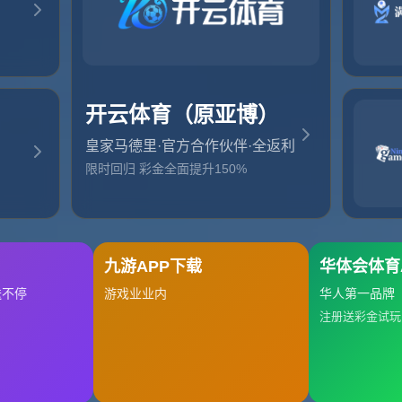
 對 皇家馬德里
.
隊
育
发布时间2026-08-08T02:50:02+08:00
足壇敘事中
 皇家馬德里」這一組合漸漸成為球迷熱議的關鍵詞
一場跨洲對決
於傳統豪門與新興力量的縮影
洲百年歷史的皇家馬德里
.
東與非洲足球崛起的艾阿里
的
綠茵場上的交鋒
本布局