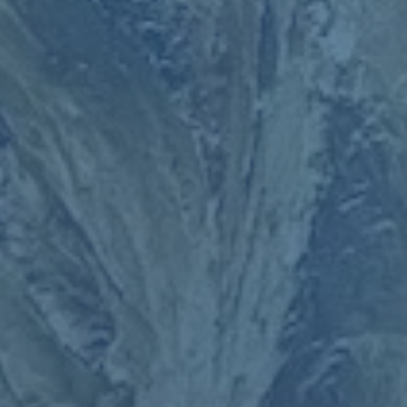
速轉守為攻
彌補球星級別上的差距
艾阿里 對 皇家馬德里」的對決
整體抗衡個體的意味