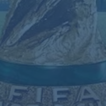
上一篇：“国产教练为何如此出色？意甲6年6位本土主帅接连捧杯！”
下一篇：网易实况足球最新版本下载
新闻资讯
歐冠決賽或因俄烏局勢將無法在俄羅斯聖彼得堡舉行.
2026-08-06
多特欧冠决赛大名单-罗伊斯领衔 桑乔胡梅尔斯在列
2026-08-06
巴媒-巴西仍有意请安帅执教 愿多等他一个赛季
2026-08-06
KG回憶起5歲特倫特一口氣做100個俯臥撐時就預見到他能加入聯盟.
2026-08-06
“追求公平薪酬！图片报：穆夏拉期待与地位相符的顶薪”
2026-08-06