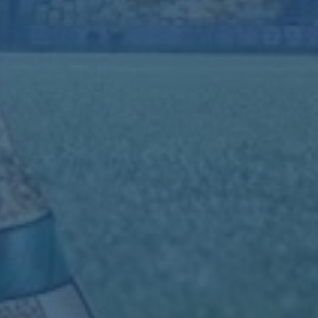
成绩起伏 但俱乐部在阵容搭建 战术风格 和更衣室管理上
的结果
定的防线 严谨的站位 高效的反击 不同于一些执着于控球数
使对手把进攻转移到效率更低的边路 在此基础上 再通过
欧冠这种有限回合的杯赛中非常实用 稍有不慎 就会被直
场球员为球队提供稳定心态和比赛阅读能力 年轻的边锋和
到这样的画面 —— 老将通过一次关键拦截 或一脚冷静
击 这种代际之间的自然衔接 让米兰在保持传统意式精髓
显了两家豪门的硬实力 也折射出当前欧冠环境中的一些深层
长赛季多线作战中保持稳定 并在淘汰赛阶段发挥出最高战