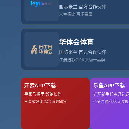
主页
>
新闻中心
新闻资讯
新闻中心
欧冠
中超第11輪天津津門虎1-3大連人 陶強龍博阿滕林良銘破
**中超第11輪：天津津門虎1-3敗大連人，球星陶強龍、博阿滕、林良銘閃
場** 在這場備受矚目的中超聯賽第11輪比賽中，天津津門虎主場迎戰來訪的大
作者：星空体
連人。雙方悍將各顯身手，但最終大連人以3-1
欧冠4强格局
西甲-本泽马双响+任意球破门!皇马3-1西班牙人
当本赛季欧冠
本泽马之夜 皇马攻击灵魂如何在关键战役中点燃伯纳乌 当聚
十年的传统豪
光灯再次打在本泽马身上时，很多人会想起那个在C罗时代甘
当绿叶的法国前锋。然而在对阵西班牙人的这场西甲较量中，
语权 也让“
他用一次双响加一次任意球破门，
皇马的底蕴 
WCBA賽制影響B組票房收入，有球隊收入直接為零.
### WCBA赛制改革引热议：B组票房收入受冲击，有球队收入“触底为
零” 在篮球职业联赛中，赛制的设计不仅影响比赛的观赏性，还与球队
运营、票房收入等经济效益紧密相关。**WCBA联赛（中国女子
琼阿梅尼将加盟皇马 摩纳哥计划引进3-5名球员