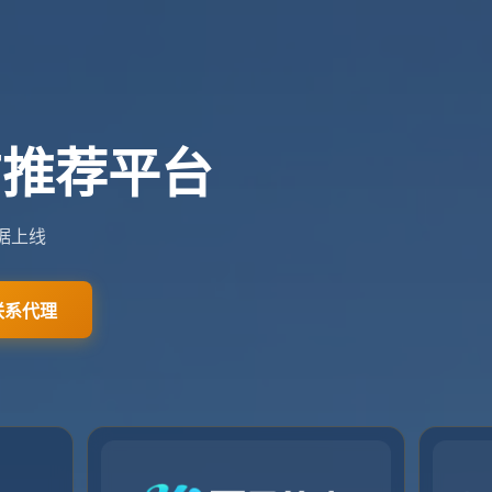
首页
关于我们
产品服务
新闻中心