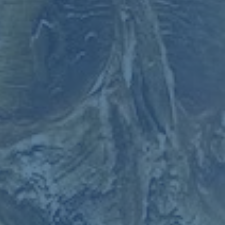
马在欧冠中的气质 很多人会用一个看似夸张但又贴切的说法 ——
剪辑 都在提醒外界 只要皇马还站在欧冠赛场上 就没有任何对
是凭借纸面实力 更是对细节的极致拿捏
 这支皇马不再只是依靠巨星的“个人时刻” 而是完成了从银河战
 都在说明一个事实 皇马已经学会在不同节奏间切换 并能根据对
他们总能找到合适的心态和节奏 把系列赛牢牢掌控在自己手中
是皇马晋级的关键 很多球队在欧冠关键战中会受到客场氛围 裁
反而保持冷静 在本赛季的1 4决赛中 当对手试图通过逼抢和节
耐心传导 不断消耗对手的体能和耐心 然后再由锋线快速发起致
隐形资产