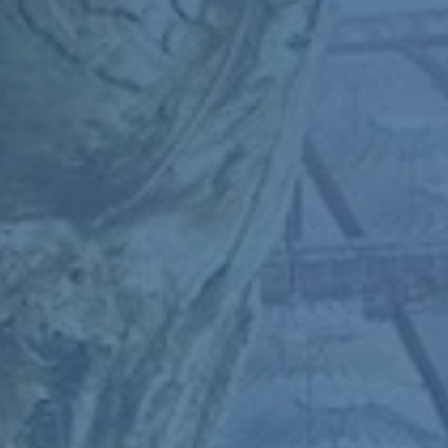
 这项赛事属于皇马 无论是伯纳乌的灯火通明 还是逆转
手敢说自己稳进下一轮 本赛季他们再次提前一步锁定半决
舰到整体机器的转型 中场的节奏控制 后场的稳固站位 前
手调整强度和打法 尤其是在关键的淘汰赛阶段 无论首回
判尺度 或者比分落后的干扰 但皇马的球员似乎已经习惯
奏变化打乱皇马的部署时 他们没有选择盲目跟进节奏 而是
命一击 这种对局势的掌控能力 正是长期欧冠经验和多次