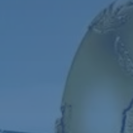
邮箱：admin@world-xingkongapp.com
地址：宁夏回族自治区石嘴山市平罗县通
伏乡