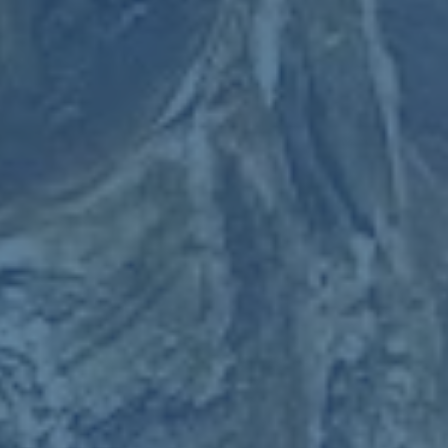
实足球之间摇摆不定，缺乏一个足够权威、足够稳健的引路
人。在这种背景下，选择一位在多国多队都验证过自己的管
理者，并为他预留时间窗口，看起来更像是一种深思熟虑的
战略选择，而不是一时冲动的豪赌。