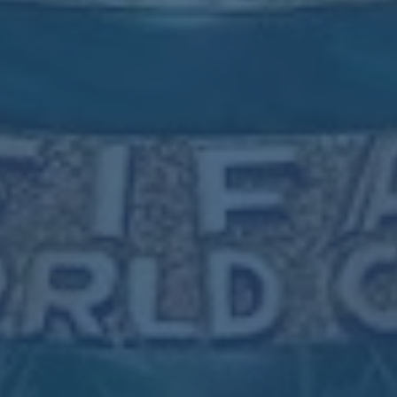
综合来看，“巴媒 巴西仍有意请安帅执教 愿多等他一个赛季”
并不是一条简单的转会或任命传闻，而是一面折射出巴西足
球集体心态变化的镜子。它折射出管理层对长期规划的重新
重视，对战术升级与更衣室管理的现实需求，也折射出一个
传统强队在时代浪潮中寻求再度起航的决心。当世界足坛越
来越强调体系与细节，愿意为理想主帅耐心等待，本身就是
一种珍贵的勇气。至于这份耐心最终能否换来一支更成熟、
更平衡的巴西国家队，或许要等到未来的大赛才能真正揭
晓，但在今天，这种选择已经足以让外界重新审视巴西对自
我重塑的诚意。
【官方指定平台】官方顶级竞技大厅，获取最新盘口赔率与
极速在线体验，大额无忧提款，请认准正版授权。
上一篇：合同明夏到期!除皇马以外 巴萨也在密切关注阿诺德
下一篇：西媒-卢宁收到英超和德甲的报价 但他无意冬窗离开
新闻资讯