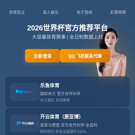
主页
>
新闻中心
新闻中心
巴媒-巴西仍有意请安帅执教 愿多等他一个赛季
作者：星空体育
发布时间2026-08-05T02:50:02+08:00
在世界足坛竞争愈发激烈的当下，执教理念成熟、临场指挥
老到的名帅比顶级球星还要稀缺。正因如此，当外界传出“巴
媒 巴西仍有意请安帅执教 愿多等他一个赛季”的消息时，舆
论瞬间被点燃。这不仅是关于一位名帅的去向猜想，更是关
于巴西足球自我更新路径的一次集体讨论——当五冠王的辉
煌逐渐远去，“桑巴军团”是否愿意为一位理想主帅付出时间
成本，甚至主动按下重启键，成为这条新闻背后真正值得深
思的主题。