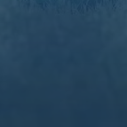
电讯报-巴黎考虑向FIFA投诉皇马违规接触姆巴佩
申臺龍：印尼隊的雄心壯誌只是爭個第3第4名.
只争朝夕大胆闯 狠抓重点敢担当《总体方案》一周年座谈会开启2016足改序幕
愛斯賓奴 對 皇家馬德里
Copyright 2024
星空体育(中国)官方网站-XINGKONG SPORTS
All
Rights by
.