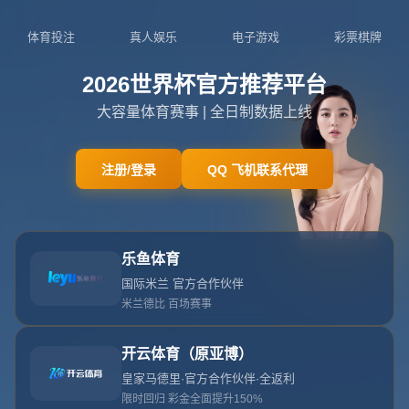
主页
>
新闻中心
新闻中心
德媒展望拜仁夏季變動 馬茲拉維高懸離別之劍 德裏赫特與科
曼亦成隱憂.
作者：星空体育
发布时间2026-08-09T02:50:18+08:00
**拜仁慕尼黑**的夏季转会期向来是备受瞩目的足球盛事，
而今年尤为值得关注。根据德国媒体的最新报道，**拜仁**
可能会面临三名关键球员的变动：马茨拉维可能离队，而德
利赫特和科曼的未来也成了新的隐忧。这一局面不仅影响球
队的战术布置，也可能对球队未来的整体实力产生深远影
响。
今年夏季的市场活动对拜仁的长远发展至关重要。首先，**
马茨拉维的潜在离队**无疑是对拜仁后防线的一大考验。这