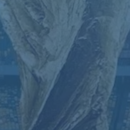
上一篇：庫明加分享他近期的出色表現：我得到了科爾和隊友們的信任 整個賽季都是這樣.
下一篇：KG回憶起5歲特倫特一口氣做100個俯臥撐時就預見到他能加入聯盟.
新闻资讯
斯科爾斯：範尼和弗萊徹回到曼聯讓我開心，他們懂得勝利之道.
2026-08-09