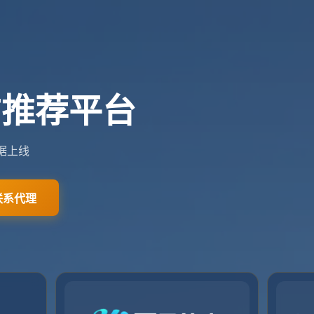
首页
关于我们
产品服务
新闻中心