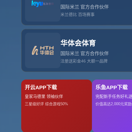
主页
>
新闻中心
新闻资讯
新闻中心
傑弗
貝巴觀點：曼聯宜添強力後衛，瞄準新賽季英超冠軍！.
**貝巴觀點：曼聯宜添強力後衛，瞄準新賽季英超冠軍！** 在新賽季即將
來臨之際，曼聯球迷們的心情可謂既期待又緊張。曼聯長期以來一直渴望
作者：星空体
重返巔峰，而根據著名足球專家貝巴的觀點，球隊要實現這一目標，
**傑弗森言
因泰勒-斯威夫特演唱会 皇马申请将末轮联赛提前
在新賽季的開
泰勒演唱会与皇马改赛日 当流行文化邂逅绿茵权力场 当人们讨论
現出了驚人的
西甲收官战时，通常想到的是悬念、冠军归属和战术博弈，而不
是一场流行天后泰勒·斯威夫特的演唱会。然而近期围绕“因泰勒·
賽季初就背負
斯威夫特演唱会 皇
### **詹
名帅风采！巴萨主帅胜率榜：弗里克与恩里克并肩第一，
名帅巴萨主帅胜率统计：胜率76%的弗里克同恩里克并列第一 引言：巴萨
议 在足球世界中，巴塞罗那足球俱乐部无疑是豪门中的佼佼者，而主教练
量其能力的重要标准。近期，一份
欧冠33：皇马再创辉煌，决赛精彩回顾与夺冠之路