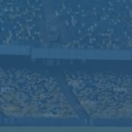
在新賽季的引
穩定發揮還是
的負擔大小。
此外，湖人主
賽季後期甚至
### **提
湖人的真正挑
加替補的出場
力。
對於湖人與勒
上一篇：本澤馬
新闻资讯