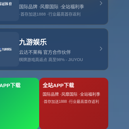
不能在賽季初就背負重擔.
揪心的擔憂。這位年滿38歲的超級球星，依然在球場上表
調，**"詹姆斯需要更多的支援與適當休息，不能讓他在
潛在隱患。