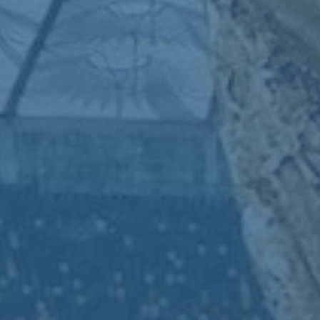
结构和战术思
案例对比 内