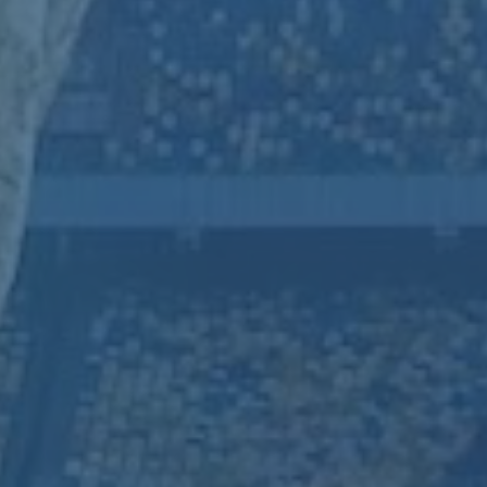
缺乏节制的溢价极容易让俱乐部在后续运营中绑上“金手
几年之后，当俱乐部试图在竞技和财政之间寻找新平衡时，
亿欧，很大程度上是在避免重蹈这种极端溢价的覆辙。