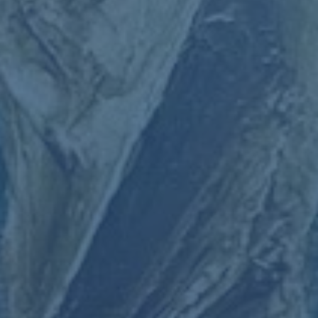
级转会，可以发现一个清晰的规律 高价转会并非总是失败，但
以2 22亿欧加盟巴黎的那一年，所有人都被这个数字震惊；但
高薪资反而成为卸不下的包袱。皇马试图把姆巴佩转会费压到2