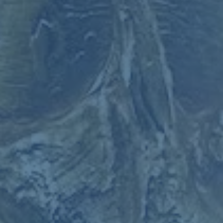
为情绪而改变。姆巴佩多次在公开与私下场合表达出对“新挑战
留，只会让更衣室气氛和更长远的阵容规划变得被动。在这种情
球队下一阶段的重建提供充足的资金与预算空间。他们可以通过