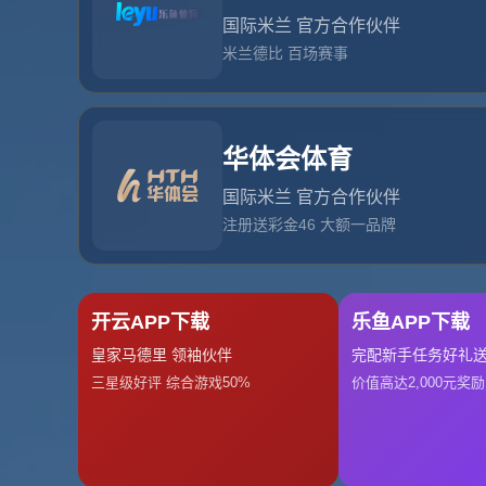
主页
>
新闻中心
新闻资讯
新闻中心
皇马想
21／22賽季歐冠小組賽第6輪皇家馬德裏2-0國際米蘭 
**21/22赛季欧冠小组赛：皇马的辉煌与战术重塑** 在一场备受瞩目的欧冠小组赛中，皇家马德里以2-0的比分击败国
际米兰，展现了其强大的实力和精湛的技战术水平。克罗斯和阿森西奥的进
作者：星空体
皇马2亿极限
西甲第12輪馬德裏競技2-0巴拉多利德 特裏皮爾2助攻勒
当西班牙媒体
**西甲第12轮：马德里竞技2-0巴拉多利德，特里皮尔2助攻勒马尔破门，
是皇马与巴黎
力** 在西甲联赛的激烈竞争中，马德里竞技再次展示了他们稳定的竞技状态。在第12
轮比赛中，凭借特里皮尔送出的**
一盘关于财务
争力。
最大比分纪录 4场点球大战 1业余队晋级 足协杯次轮演绎
2亿欧上限的
最大比分纪录背后 足协杯次轮如何把每一分踢成决战 在一项被视为“冷门温床”的淘汰赛里，
当“最大比分纪录”“4场点球大战”“1支业余队晋级”这些元素同时出现在同
在当下的转会
次轮立刻被赋予了浓
“封顶”在2
两翼齐飞-皇马希望明夏同时免签阿方索+阿诺德
操作的目标是