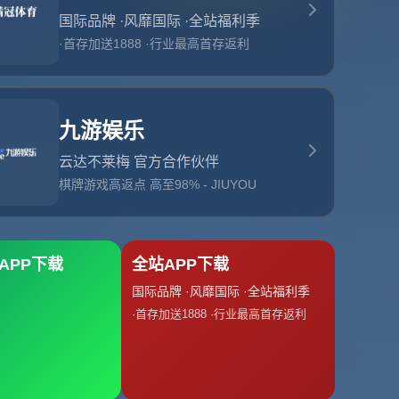
望8月15前敲定
消息后，整个欧洲足坛的神经再次被拽紧。表面上看，这只
的时间点、金额和双方立场，就会发现这背后牵扯的是
不只是一个球员的所有权，而是未来五到八年的核心竞
早已习惯大手笔运作的皇马来说，刻意将姆巴佩的转会费
优化薪资结构，清理高龄高薪球员，引入年轻核心，这一套
不计代价。控制在2亿欧区间，是在竞技野心与财政审慎