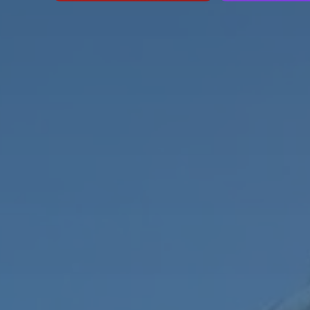
两翼齐飞的幻想与现实 在伯纳乌的未来蓝图里一个看似大胆却
之间寻找那条
并非完全不可能的设想正在被频繁提起那就是通过自由转会同
姆巴佩的合同
时签下阿方索戴维斯和特伦特亚历山大阿诺德用两名当打之年
的顶级边后卫打造真正意义上的两
是现金，而是
多特欧冠决赛大名单-罗伊斯领衔 桑乔胡梅尔斯在列
向市场释放的
多特蒙德为荣誉而战的最后集结 当多特蒙德公布欧冠决赛大名单的
8月15的时
那一刻，外界最先注意到的，并不是战术板上的细枝末节，而是几个
极具象征意义的名字 罗伊斯 桑乔 胡梅尔斯 赫然在列 这份名单不仅
相比价格，时
是一支球
甲新赛季开幕
著名足球運動員馬拉多納去世C羅發文悼念.
发挥价值，就
**馬拉多納去世引全球悼念 C羅深情發文致敬傳奇** 世界
足壇的每一個時代都有其獨特的巨星，而迭戈·馬拉多納
术轴心。
（Diego Maradona）無疑是其中一顆永恆的星辰。他那令
对于巴黎圣日
人驚嘆的球技、無與倫比
题，还要承担
联系我们
并不一定会在
皇马视角 姆
联系人：星空体育
如果把这桩潜
手机：13349661661
达内到C罗，
马一直缺少一
电话：0411-9617200