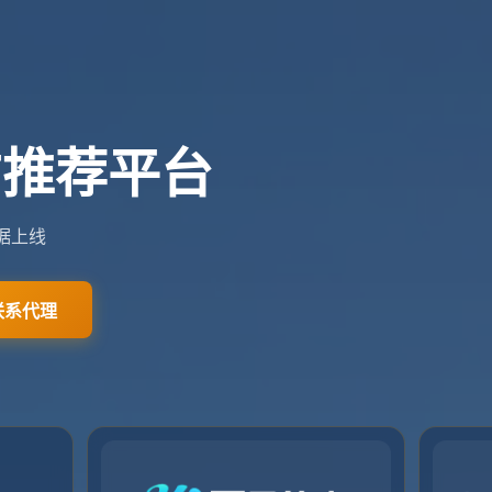
首页
关于我们
产品服务
新闻中心