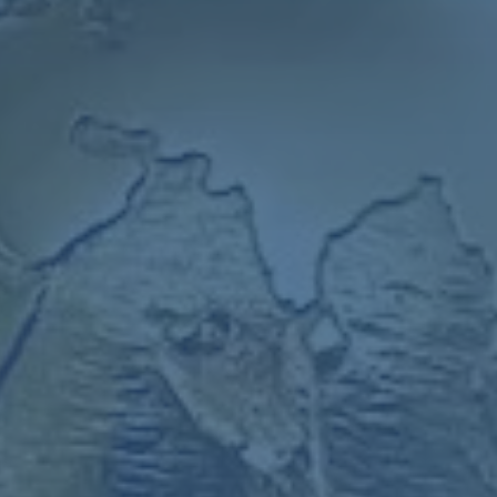
补了这一空白。他的年龄结构完美契合皇马新老交替的节奏 莱
步，而姆巴佩可以成为压轴那块拼图。2亿欧的投入，实际上是
、球衣销售，还是在新伯纳乌球场的商业开发上，拥有姆巴佩，
看，这笔交易同样有其合理性。当前皇马锋线虽有维尼修斯与罗
以在左边锋、中锋乃至自由前场之间自如游走，为安切洛蒂提供
势的球员往往是决定性的，而这正是姆巴佩过去几年最令人印象
尊严与现实之间拉扯
耳曼的角度，接受一份2亿欧的报价并非只是简单的“卖与不卖
是要在欧冠舞台与皇马、巴萨、拜仁分庭抗礼。连续将核心球员
”。这对于一个试图在国际舞台塑造霸权身份的俱乐部来说，是