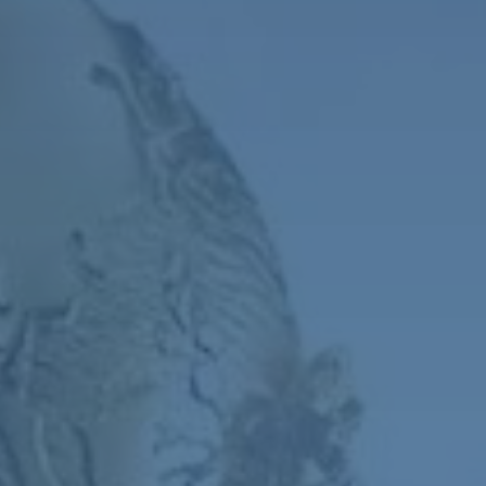
尼戈尔、维尼修斯、楚阿梅尼、贝林厄姆等人构成的新黄
皇马为下一个十年重塑“银河战舰”形象的入场券。无论是
都可以让皇马的故事更有说服力。
德里戈，但在关键战中依然缺乏一个稳定的超级终结
更多比赛方案。在高强度的欧冠淘汰赛中，一位能够瞬
深刻的标签。
”。自卡塔尔资本入主以来，巴黎的野心从来都不只是一家
送往西甲传统豪门，会在形象上被解读为“培育者”而非
难以接受的。