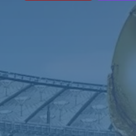
当消息传出罗德里戈即将与皇马续约至2028年且违约金高达10亿
迷當天討論的
欧时 足球世界的目光再次聚焦伯纳乌 这不仅是一份合同的延长
### **凱
更像是一份面向未来的宣言 在姆巴佩 哈兰德等超级前锋名字不
断被炒热的当
然而，與亞伯
官方：曼聯任命曾在阿森納任職14年的新運動醫療主管.
幾乎正對門將
**官方宣布：曼联引入阿森纳资深运医专家，球队未来健康管理全面提升
** 在最新的一则官方声明中， 曼联**任命了一位曾在阿森纳效力14年的
资深运 动医疗主管**，标志着俱乐部在运动健康管理领域迈
基米希鏟哈蘭德受了什麼傷.
**基米希鏟哈蘭德受了什麼傷？深度解析這場巔峰
對決中的意外插曲** 足球場上，激烈的對抗本就
是比賽的一部分，但某些時候，場上的一次鏟球可
能成為全場關注的焦點。近日，一場因“**基米希
鏟哈蘭德**
联系我们
联系人：星空体育
手机：13349661661
电话：0411-9617200