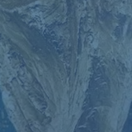
的背後，可以發現，凱帕本賽季的信心顯然受到影響。**根據統
這讓球迷和媒體對他的能力產生質疑。此外，他的表現也讓主教
凱帕在切爾西陣中的地位岌岌可危。
頓鎮的頑強作風與切爾西求穩局勢**
實力上不及切爾西，但這支英冠球隊展現了頑強的鬥志。他們在
發了士氣。不過，切爾西憑藉整體實力與戰術堅守最終力保勝局
說，進攻端的表現無疑讓人看到未來的希望，但**防守問題暴