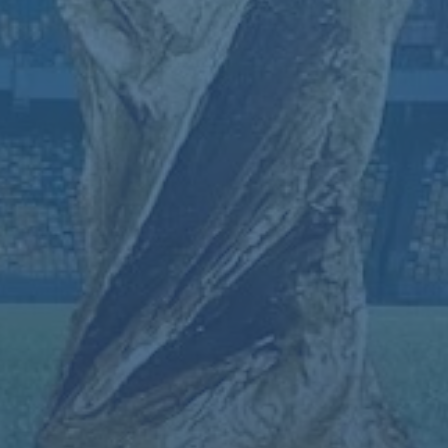
*球隊若想在未來爭奪更多冠軍，如何提升防守質量將是教練團
勝利替切爾西續寫晉級序章，但也為球隊管理層和球迷敲響了警
來提供了值得深入討論的話題。
24賽季歐冠第2輪波爾圖0-1巴塞羅那 萊萬傷退加維染紅 費蘭替補破門助巴
下一篇：終結
-1力克韩国队 收获本届亚洲杯季军
2026-08-07
中超第2輪浙江隊0-0長春亞泰 譚龍造險劉偉國神撲救主.
罗德里
2026-08-07
官方：曼聯任命曾在阿森納任職14年的新運動醫療主管.
基米希
2026-08-07