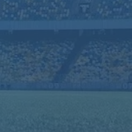
隊的重要課題。
鐘。無論是亞伯拉罕的高光時刻還是凱帕的問題，都為
薩奪兩連勝.
此前連續18場不勝！切爾西自2021年後首次擊敗排名更高球隊！.
穆斯卡特解密海港定位球得分之道 施壓和進攻永不停歇.
2026-08-07
戈即将与皇马续约至2028年 违约金10亿欧
2026-08-07
鏟哈蘭德受了什麼傷.
2026-08-07