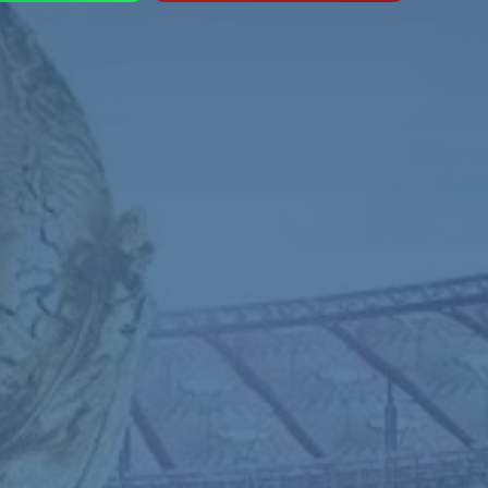
30分鐘，盧頓鎮前鋒哈里·科尼克在禁區邊緣射出了一記
低級失誤讓切爾西的防守質量問題被再度放大。