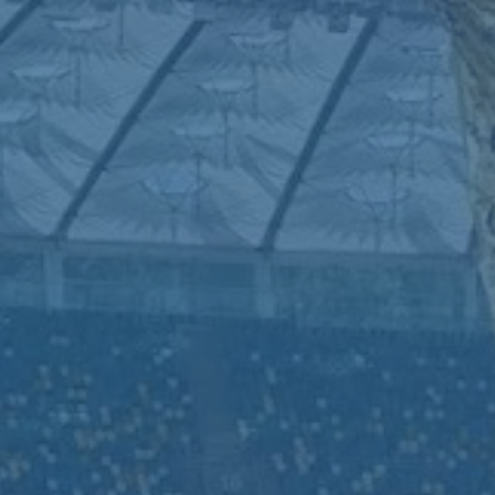
邮箱：admin@world-xingkongapp.com
地址：宁夏回族自治区石嘴山市平罗县通
伏乡
**分析失誤
出正確判斷，
的穩定發揮，
### **盧
盡管盧頓鎮在
一球後更是激
對於切爾西來