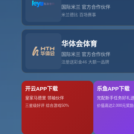
主页
>
新闻中心
新闻资讯
新闻中心
足總杯
中国女足2-1力克韩国队 收获本届亚洲杯季军
中国女足逆风翻盘的力量 当终场哨声响起的那一刻 中国女
誤.
足2比1力克韩国队 收获本届亚洲杯季军 这一比分不仅仅意
作者：星空体
味着一块季军奖牌 更是一场关于韧性 重建与坚持的鲜活注
脚 在经历无缘决赛 舆论质疑
**足總杯：
穆斯卡特解密海港定位球得分之道 施壓和進攻永不停歇.
在一場備受矚
**穆斯卡特解密海港定位球得分之道：施压和进攻永不停歇** 定位球，一
**而令人激
直是现代足球重要的攻防环节之一。对于擅长利用局部优势和战术变化的
穆斯卡特（Muscat）而言，他掌握的一套**海港定位球进攻
### **亞
切爾西在上半
中超第2輪浙江隊0-0長春亞泰 譚龍造險劉偉國神撲救主.
近距離推射為
**中超第2轮：浙江队与长春亚泰互交白卷，谭龙攻防表现亮眼** 在2023
赛季中超联赛第二轮的一场焦点战中，浙江队与长春亚泰0-0互交白卷。这
而最令人稱讚
场比赛不仅充满了紧张对抗，还展现了双方球员的顶级
不僅證明了自
罗德里戈即将与皇马续约至2028年 违约金10亿欧
*有趣的是，