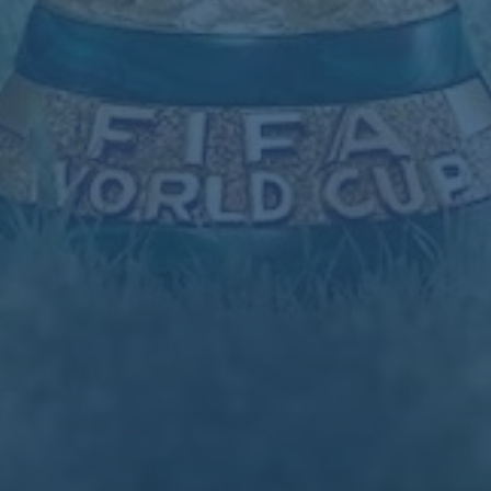
2025女五联赛大幕拉开 14支队伍角逐冠军荣耀
薩馬爾季奇詳述近乎加盟國米經歷，對加盟尤文傳聞一無所知.