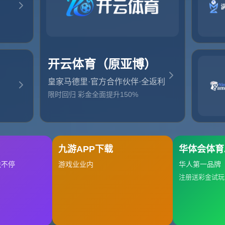
切爾西3-1盧頓 亞伯拉罕上
育
发布时间2026-08-06T02:50:02+08:00
切爾西3-1盧頓——亞伯拉罕帽子戲法與凱帕低級失誤引關注**
目的足總杯對決中，切爾西以**3-1**戰勝盧頓鎮，成功晉級下
動，也因門將凱帕的一次低級失誤引發廣泛討論。這是一場既展
伯拉罕的帽子戲法，青春力量的綻放**
場便掌握了比賽的主動權，這一切很大程度上得益於亞伯拉罕的
切爾西先拔頭籌。隨後，他在第17分鐘追上一次點球附近的橫
的是他的第三個進球。第74分鐘，亞伯拉罕利用位置感和身體
己的門前嗅覺，還展示了對比賽局勢的準確把握和年輕球員的巨
亞伯拉罕成為了切爾西自2004-05賽季以來，第一位在足總杯